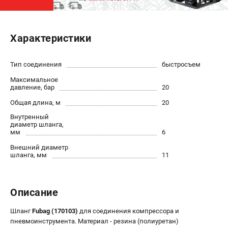
ЭЛЕКТРОСТАНЦИИ
Характеристики
Генераторы бензиновые
Генераторы дизельные
Генераторы инверторные
Тип соединения
быстросъем
Генераторы сварочные
Максимальное
давление, бар
20
Общая длина, м
20
ПОЛЕЗНЫЕ СТАТЬИ
Внутренный
Как выбрать краскопульт?
диаметр шланга,
мм
6
Как выбрать мотопомпу?
Как выбрать бензопилу?
Внешний диаметр
шланга, мм
11
Как выбрать компрессор?
Как правильно выбрать генератор?
Как выбрать сварочный аппарат?
Описание
СВАРОЧНЫЕ АППАРАТЫ
Шланг
Fubag (170103)
для соединения компрессора и
пневмоинструмента. Материал - резина (полиуретан)
Аппараты контактной сварки