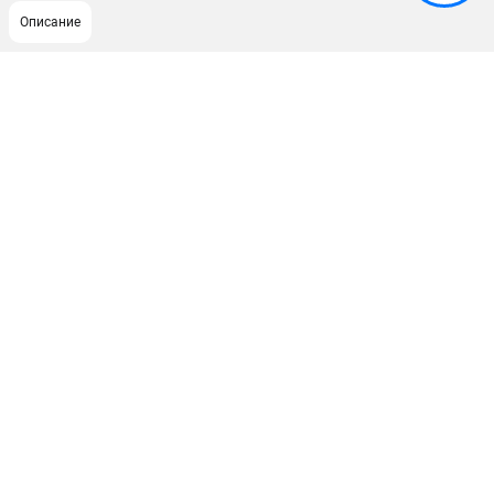
Описание
ПОДДЕРЖКА
Сервисный центр
Как нас найти
ИНФОРМАЦИЯ
Юридическая информация
О бренде
Пользовательское соглашение
Способы оплаты
ЭЛЕКТРОСТАНЦИИ