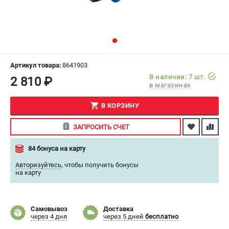
СРАВНЕНИЕ
(
0
)
ИЗБРАННОЕ
(
0
)
МАГАЗИНЫ
Артикул товара:
8641903
В наличии: 7 шт.
2 810 ₽
в магазинах
СЕРВИС
В КОРЗИНУ
ПОДДЕРЖКА
ЗАПРОСИТЬ СЧЕТ
Сервисный центр
Как нас найти
84 бонуса на карту
Авторизуйтесь
,
чтобы получить бонусы
ИНФОРМАЦИЯ
на карту
Юридическая информация
О бренде
Самовывоз
Доставка
Пользовательское соглашение
через 4 дня
через 5 дней
бесплатно
Способы оплаты