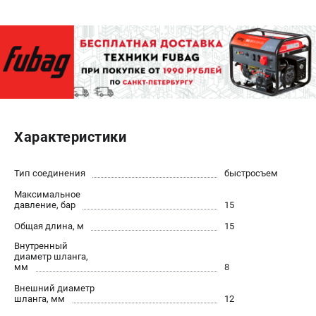
ЭЛЕКТРОСТАНЦИИ
Генераторы бензиновые
Генераторы дизельные
Генераторы инверторные
Генераторы сварочные
Характеристики
ПОЛЕЗНЫЕ СТАТЬИ
Как выбрать краскопульт?
Тип соединения
быстросъем
Как выбрать мотопомпу?
Максимальное
Как выбрать бензопилу?
давление, бар
15
Как выбрать компрессор?
Общая длина, м
15
Как правильно выбрать генератор?
Внутренный
Как выбрать сварочный аппарат?
диаметр шланга,
мм
8
Внешний диаметр
СВАРОЧНЫЕ АППАРАТЫ
шланга, мм
12
Аппараты контактной сварки