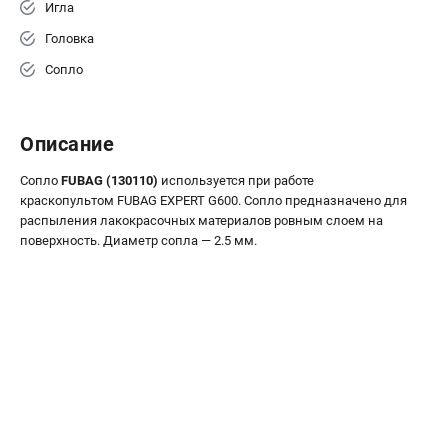
Игла
ЭЛЕКТРОСТАНЦИИ
Головка
Генераторы бензиновые
Сопло
Генераторы дизельные
Генераторы инверторные
Генераторы сварочные
Описание
ПОЛЕЗНЫЕ СТАТЬИ
Сопло
FUBAG (130110)
используется при работе
краскопультом FUBAG EXPERT G600. Сопло предназначено для
Как выбрать краскопульт?
распыления лакокрасочных материалов ровным слоем на
Как выбрать мотопомпу?
поверхность. Диаметр сопла — 2.5 мм.
Как выбрать бензопилу?
Как выбрать компрессор?
Как правильно выбрать генератор?
Как выбрать сварочный аппарат?
СВАРОЧНЫЕ АППАРАТЫ
Аппараты контактной сварки
Сварочные полуавтоматы MIG/MAG