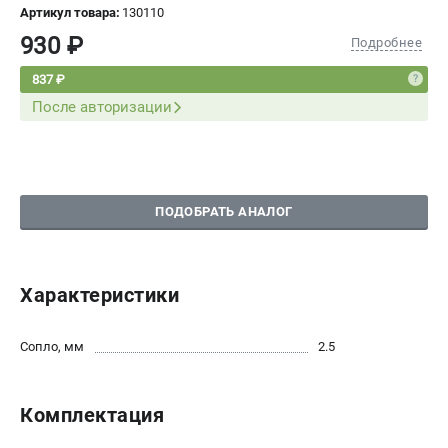
Артикул товара:
130110
СРАВНЕНИЕ
(
0
)
930 ₽
Подробнее
ИЗБРАННОЕ
(
0
)
837 ₽
После авторизации
МАГАЗИНЫ
СЕРВИС
ПОДОБРАТЬ АНАЛОГ
ПОДДЕРЖКА
Сервисный центр
Характеристики
ИНФОРМАЦИЯ
Юридическая информация
Сопло, мм
2.5
О бренде
Пользовательское соглашение
Комплектация
Способы оплаты