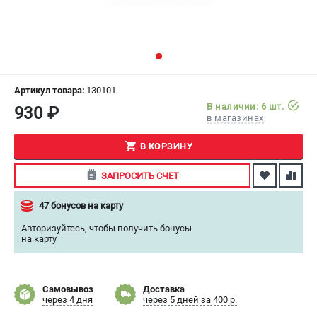
СРАВНЕНИЕ
(
0
)
ИЗБРАННОЕ
(
0
)
МАГАЗИНЫ
Артикул товара:
130101
В наличии: 6 шт.
930 ₽
в магазинах
СЕРВИС
В КОРЗИНУ
ПОДДЕРЖКА
ЗАПРОСИТЬ СЧЕТ
Сервисный центр
Как нас найти
47 бонусов на карту
Авторизуйтесь
,
чтобы получить бонусы
ИНФОРМАЦИЯ
на карту
Юридическая информация
О бренде
Самовывоз
Доставка
Пользовательское соглашение
через 4 дня
через 5 дней за 400 р.
Способы оплаты