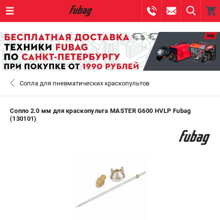
0 
₽
САНКТ-ПЕТЕРБУРГ
Сопла для пневматических краскопультов
+7 (812) 317-60-57
- ЗАКАЗ ИЗДЕЛИЙ
+7 (8112) 59-10-67
- ЗАКАЗ ЗАПЧАСТЕЙ
Сопло 2.0 мм для краскопульта MASTER G600 HVLP Fubag
(130101)
ЗАКАЗАТЬ ЗАПЧАСТЬ
ВХОД ИЛИ РЕГИСТРАЦИЯ
КАТАЛОГ
АКЦИИ