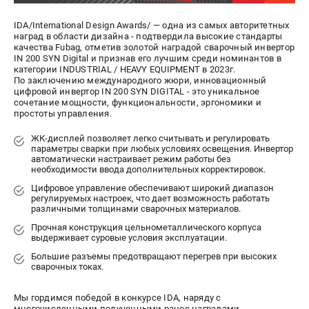
СРАВНЕНИЕ
(
0
)
IDA/International Design Awards/ — одна из самых авторитетных
наград в области дизайна - подтвердила высокие стандарты
качества Fubag, отметив золотой наградой сварочный инвертор
ИЗБРАННОЕ
(
0
)
IN 200 SYN Digital и признав его лучшим среди номинантов в
категории INDUSTRIAL / HEAVY EQUIPMENT в 2023г.
По заключению международного жюри, инновационный
МАГАЗИНЫ
цифровой инвертор IN 200 SYN DIGITAL - это уникальное
сочетание мощности, функциональности, эргономики и
простоты управления.
СЕРВИС
ЖК-дисплей позволяет легко считывать и регулировать
параметры сварки при любых условиях освещения. Инвертор
ПОДДЕРЖКА
автоматически настраивает режим работы без
необходимости ввода дополнительных корректировок.
Сервисный центр
Цифровое управление обеспечивают широкий диапазон
Как нас найти
регулируемых настроек, что дает возможность работать
различными толщинами сварочных материалов.
Прочная конструкция цельнометаллического корпуса
ИНФОРМАЦИЯ
выдерживает суровые условия эксплуатации.
Юридическая информация
Большие разъемы предотвращают перегрев при высоких
сварочных токах.
О бренде
Пользовательское соглашение
Мы гордимся победой в конкурсе IDA, наряду с
Способы оплаты
многочисленными полученными ранее наградами