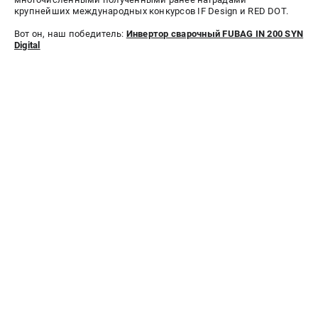
крупнейших международных конкурсов IF Design и RED DOT.
ЭЛЕКТРОСТАНЦИИ
Вот он, наш победитель:
Инвертор сварочный FUBAG IN 200 SYN
Digital
Генераторы бензиновые
Генераторы дизельные
Генераторы инверторные
Генераторы сварочные
ПОЛЕЗНЫЕ СТАТЬИ
Как выбрать краскопульт?
Как выбрать мотопомпу?
Как выбрать бензопилу?
Как выбрать компрессор?
Как правильно выбрать генератор?
Как выбрать сварочный аппарат?
СВАРОЧНЫЕ АППАРАТЫ
Аппараты контактной сварки