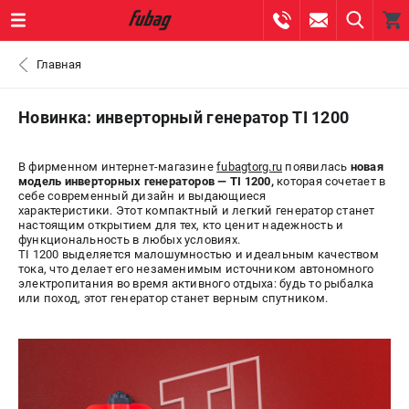
0 
Главная
₽
САНКТ-ПЕТЕРБУРГ
Новинка: инверторный генератор TI 1200
+7 (812) 317-60-57
- ЗАКАЗ ИЗДЕЛИЙ
В фирменном интернет-магазине
fubagtorg.ru
появилась
новая
модель инверторных генераторов — TI 1200,
которая сочетает в
себе современный дизайн и выдающиеся
+7 (8112) 59-10-67
- ЗАКАЗ ЗАПЧАСТЕЙ
характеристики. Этот компактный и легкий генератор станет
настоящим открытием для тех, кто ценит надежность и
функциональность в любых условиях.
ЗАКАЗАТЬ ЗАПЧАСТЬ
TI 1200 выделяется малошумностью и идеальным качеством
тока, что делает его незаменимым источником автономного
электропитания во время активного отдыха: будь то рыбалка
ВХОД ИЛИ РЕГИСТРАЦИЯ
или поход, этот генератор станет верным спутником.
КАТАЛОГ
АКЦИИ