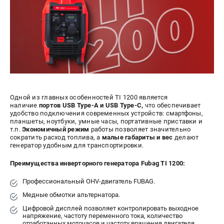
СРАВНЕНИЕ
(
0
)
ИЗБРАННОЕ
(
0
)
МАГАЗИНЫ
СЕРВИС
Одной из главных особенностей TI 1200 является
наличие
портов USB Type-A и USB Type-C,
что обеспечивает
ПОДДЕРЖКА
удобство подключения современных устройств: смартфоны,
планшеты, ноутбуки, умные часы, портативные приставки и
Сервисный центр
т.п.
Экономичный режим
работы позволяет значительно
сократить расход топлива, а
малые габариты и вес
делают
Как нас найти
генератор удобным для транспортировки.
Преимущества инверторного генератора Fubag TI 1200:
ИНФОРМАЦИЯ
Профессиональный OHV-двигатель FUBAG.
Юридическая информация
О бренде
Медные обмотки альтернатора.
Пользовательское соглашение
Цифровой дисплей позволяет контролировать выходное
напряжение, частоту переменного тока, количество
Способы оплаты
отработанных моточасов и частоту вращения двигателя.