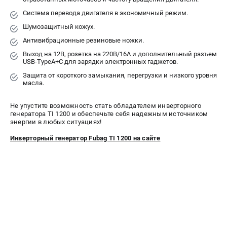
Система перевода двигателя в экономичный режим.
ЭЛЕКТРОСТАНЦИИ
Шумозащитный кожух.
Генераторы бензиновые
Антивибрационные резиновые ножки.
Генераторы дизельные
Выход на 12В, розетка на 220В/16А и дополнительный разъем
USB-TypeA+C для зарядки электронных гаджетов.
Генераторы инверторные
Защита от короткого замыкания, перегрузки и низкого уровня
Генераторы сварочные
масла.
ПОЛЕЗНЫЕ СТАТЬИ
Не упустите возможность стать обладателем инверторного
генератора TI 1200 и обеспечьте себя надежным источником
Как выбрать краскопульт?
энергии в любых ситуациях!
Как выбрать мотопомпу?
Инверторный генератор Fubag TI 1200 на сайте
Как выбрать бензопилу?
Как выбрать компрессор?
Как правильно выбрать генератор?
Как выбрать сварочный аппарат?
СВАРОЧНЫЕ АППАРАТЫ
Аппараты контактной сварки