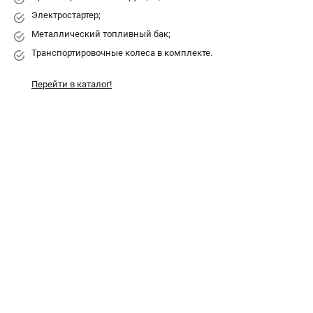
Электростартер;
Сварочные полуавтоматы MIG/MAG
Сварочные аппараты TIG
Металлический топливный бак;
Сварочные материалы
Транспортировочные колеса в комплекте.
Перейти в каталог!
ТЕЛЕФОН (САНКТ-ПЕТЕРБУРГ)
+7 (812) 317-60-57
Информация размещённая на сайте не является публичной
офертой.
проспект Александровской Фермы, 29АЛ
8 (812) 317-60-57
Режим работы колл-центра:
пн-пт - с 9:00 до 18:00
сб - с 10:00 до 16:00
вс - выходной
ЗАКАЗ ЗАПЧАСТЕЙ
+7 (8112) 59-10-67
zakaz@fubagtorg.ru