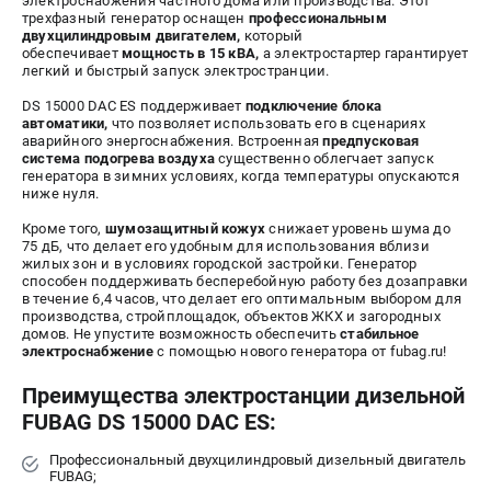
электроснабжения частного дома или производства. Этот
трехфазный генератор оснащен
профессиональным
СРАВНЕНИЕ
(
0
)
двухцилиндровым двигателем,
который
обеспечивает
мощность в 15 кВА,
а электростартер гарантирует
легкий и быстрый запуск электространции.
ИЗБРАННОЕ
(
0
)
DS 15000 DAC ES поддерживает
подключение блока
автоматики,
что позволяет использовать его в сценариях
МАГАЗИНЫ
аварийного энергоснабжения. Встроенная
предпусковая
система подогрева воздуха
существенно облегчает запуск
генератора в зимних условиях, когда температуры опускаются
СЕРВИС
ниже нуля.
Кроме того,
шумозащитный кожух
снижает уровень шума до
ПОДДЕРЖКА
75 дБ, что делает его удобным для использования вблизи
жилых зон и в условиях городской застройки. Генератор
Сервисный центр
способен поддерживать бесперебойную работу без дозаправки
в течение 6,4 часов, что делает его оптимальным выбором для
Как нас найти
производства, стройплощадок, объектов ЖКХ и загородных
домов. Не упустите возможность обеспечить
стабильное
электроснабжение
с помощью нового генератора от fubag.ru!
ИНФОРМАЦИЯ
Преимущества электростанции дизельной
Юридическая информация
FUBAG DS 15000 DAC ES:
О бренде
Пользовательское соглашение
Профессиональный двухцилиндровый дизельный двигатель
FUBAG;
Способы оплаты