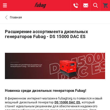
0 
Главная
₽
САНКТ-ПЕТЕРБУРГ
Расширение ассортимента дизельных
генераторов Fubag - DS 15000 DAC ES
+7 (812) 317-60-57
- ЗАКАЗ ИЗДЕЛИЙ
+7 (8112) 59-10-67
- ЗАКАЗ ЗАПЧАСТЕЙ
ЗАКАЗАТЬ ЗАПЧАСТЬ
ВХОД ИЛИ РЕГИСТРАЦИЯ
Новинка среди дизельных генераторов Fubag!
КАТАЛОГ
В фирменном интернет-магазине fubagtorg.ru появился новый
мощный дизельный генератор
DS 15000 DAC ES
,
который
АКЦИИ
станет идеальным решением для обеспечения надежного