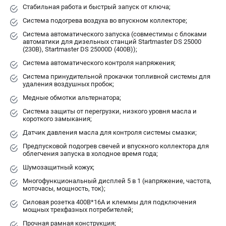
Стабильная работа и быстрый запуск от ключа;
Система подогрева воздуха во впускном коллекторе;
ЭЛЕКТРОСТАНЦИИ
Система автоматического запуска (совместимы с блоками
Генераторы бензиновые
автоматики для дизельных станций Startmaster DS 25000
(230В), Startmaster DS 25000D (400В));
Генераторы дизельные
Система автоматического контроля напряжения;
Генераторы инверторные
Генераторы сварочные
Система принудительной прокачки топливной системы для
удаления воздушных пробок;
Медные обмотки альтернатора;
ПОЛЕЗНЫЕ СТАТЬИ
Система защиты от перегрузки, низкого уровня масла и
Как выбрать краскопульт?
короткого замыкания;
Как выбрать мотопомпу?
Датчик давления масла для контроля системы смазки;
Как выбрать бензопилу?
Предпусковой подогрев свечей и впускного коллектора для
облегчения запуска в холодное время года;
Как выбрать компрессор?
Шумозащитный кожух;
Как правильно выбрать генератор?
Многофункциональный дисплей 5 в 1 (напряжение, частота,
Как выбрать сварочный аппарат?
моточасы, мощность, ток);
Силовая розетка 400В*16А и клеммы для подключения
СВАРОЧНЫЕ АППАРАТЫ
мощных трехфазных потребителей;
Прочная рамная конструкция;
Аппараты контактной сварки