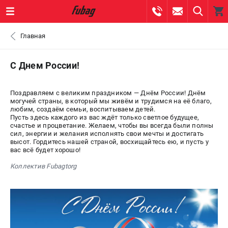
0 
Главная
₽
ПОМОНА
С Днем России!
+7 (800) 550-70-46
- ЗАКАЗ ИЗДЕЛИЙ
Поздравляем с великим праздником — Днём России! Днём
могучей страны, в который мы живём и трудимся на её благо,
любим, создаём семьи, воспитываем детей.
+7 (8112) 59-10-67
- ЗАКАЗ ЗАПЧАСТЕЙ
Пусть здесь каждого из вас ждёт только светлое будущее,
счастье и процветание. Желаем, чтобы вы всегда были полны
сил, энергии и желания исполнять свои мечты и достигать
ЗАКАЗАТЬ ЗАПЧАСТЬ
высот. Гордитесь нашей страной, восхищайтесь ею, и пусть у
вас всё будет хорошо!
ВХОД ИЛИ РЕГИСТРАЦИЯ
Коллектив Fubagtorg
КАТАЛОГ
АКЦИИ