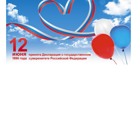
СРАВНЕНИЕ
(
0
)
ИЗБРАННОЕ
(
0
)
МАГАЗИНЫ
СЕРВИС
ПОДДЕРЖКА
Сервисный центр
ИНФОРМАЦИЯ
Юридическая информация
О бренде
Пользовательское соглашение
Способы оплаты