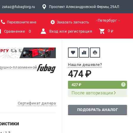
zakaz@fubagtorg.ru
Проспект Александровской Фермы, 29АЛ
Санкт-Петербург
Перезвоните мне
Заказать запчасть
0 
Сравнение
0
Вход или регистрация
₽
Нашли дешевле?
здушно-плазменной резки
474 ₽
427 ₽
После авторизации
Сертификат дилера
ПОДОБРАТЬ АНАЛОГ
ристики