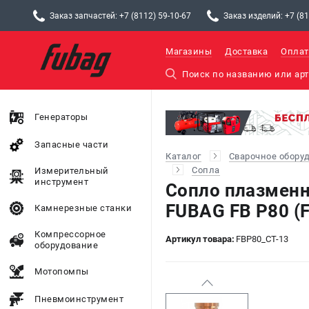
Заказ запчастей: +7 (8112) 59-10-67
Заказ изделий: +7 (81
Магазины
Доставка
Оплат
Генераторы
Запасные части
Каталог
Сварочное обору
Сопла
Измерительный
инструмент
Сопло плазменн
FUBAG FB P80 (
Камнерезные станки
Компрессорное
Артикул товара:
FBP80_CT-13
оборудование
Мотопомпы
Пневмоинструмент