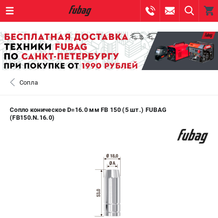
0 
₽
САНКТ-ПЕТЕРБУРГ
Сопла
+7 (812) 317-60-57
- ЗАКАЗ ИЗДЕЛИЙ
+7 (8112) 59-10-67
- ЗАКАЗ ЗАПЧАСТЕЙ
Сопло коническое D=16.0 мм FB 150 (5 шт.) FUBAG
(FB150.N.16.0)
ЗАКАЗАТЬ ЗАПЧАСТЬ
ВХОД ИЛИ РЕГИСТРАЦИЯ
КАТАЛОГ
АКЦИИ