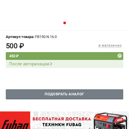
СРАВНЕНИЕ
(
0
)
ИЗБРАННОЕ
(
0
)
МАГАЗИНЫ
Артикул товара:
FB150.N.16.0
500 ₽
в магазинах
СЕРВИС
450 ₽
После авторизации
ПОДДЕРЖКА
Сервисный центр
Как нас найти
ПОДОБРАТЬ АНАЛОГ
ИНФОРМАЦИЯ
Юридическая информация
О бренде
Пользовательское соглашение
Способы оплаты