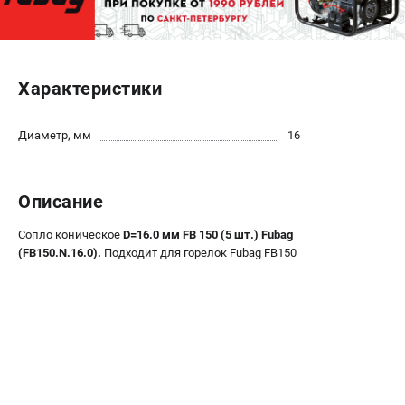
ЭЛЕКТРОСТАНЦИИ
Генераторы бензиновые
Характеристики
Генераторы дизельные
Генераторы инверторные
Диаметр, мм
16
Генераторы сварочные
ПОЛЕЗНЫЕ СТАТЬИ
Описание
Как выбрать краскопульт?
Сопло коническое
D=16.0 мм FB 150 (5 шт.) Fubag
Как выбрать мотопомпу?
(FB150.N.16.0).
Подходит для горелок Fubag FB150
Как выбрать бензопилу?
Как выбрать компрессор?
Как правильно выбрать генератор?
Как выбрать сварочный аппарат?
СВАРОЧНЫЕ АППАРАТЫ
Аппараты контактной сварки