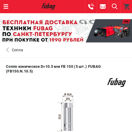
0 
₽
САНКТ-ПЕТЕРБУРГ
Сопла
+7 (812) 317-60-57
- ЗАКАЗ ИЗДЕЛИЙ
+7 (8112) 59-10-67
- ЗАКАЗ ЗАПЧАСТЕЙ
Сопло коническое D=10.5 мм FB 150 (5 шт.) FUBAG
(FB150.N.10.5)
ЗАКАЗАТЬ ЗАПЧАСТЬ
ВХОД ИЛИ РЕГИСТРАЦИЯ
КАТАЛОГ
АКЦИИ