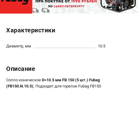
ЭЛЕКТРОСТАНЦИИ
Генераторы бензиновые
Характеристики
Генераторы дизельные
Генераторы инверторные
Диаметр, мм
10.5
Генераторы сварочные
ПОЛЕЗНЫЕ СТАТЬИ
Описание
Как выбрать краскопульт?
Сопло коническое
D=10.5 мм FB 150 (5 шт.) Fubag
Как выбрать мотопомпу?
(FB150.N.10.5).
Подходит для горелок Fubag FB150
Как выбрать бензопилу?
Как выбрать компрессор?
Как правильно выбрать генератор?
Как выбрать сварочный аппарат?
СВАРОЧНЫЕ АППАРАТЫ
Аппараты контактной сварки