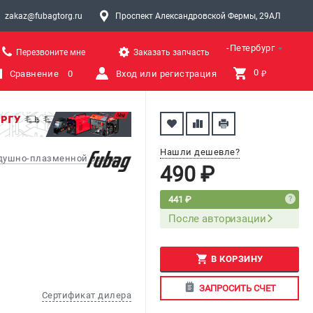
zakaz@fubagtorg.ru
Проспект Александровской Фермы, 29АЛ
Санкт-Петербург
Перезвоните мне
Заказать запчасть
0 
Сравнение
0
Вход или регистрация
₽
Нашли дешевле?
здушно-плазменной резки
490 ₽
441 ₽
После авторизации
В КОРЗИНУ
ЗАПРОСИТЬ СЧЕТ
Сертификат дилера