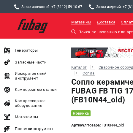
Заказ запчастей: +7 (8112) 59-10-67
Заказ изделий: +7 (81
Магазины
Доставка
Оплат
Генераторы
Запасные части
Каталог
Сварочное обору
Сопла
Измерительный
инструмент
Сопло керамич
FUBAG FB TIG 17
Камнерезные станки
(FB10N44_old)
Компрессорное
оборудование
Новинка
Мотопомпы
Артикул товара:
FB10N44_old
Пневмоинструмент