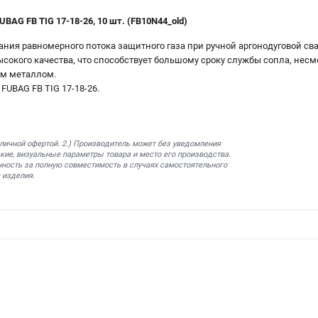
BAG FB TIG 17-18-26, 10 шт. (FB10N44_old)
ния равномерного потока защитного газа при ручной аргонодуговой сва
сокого качества, что способствует большому сроку службы сопла, несм
ым металлом.
FUBAG FB TIG 17-18-26.
бличной офертой. 2.) Производитель может без уведомления
кие, визуальные параметры товара и место его производства.
нность за полную совместимость в случаях самостоятельного
 изделия.