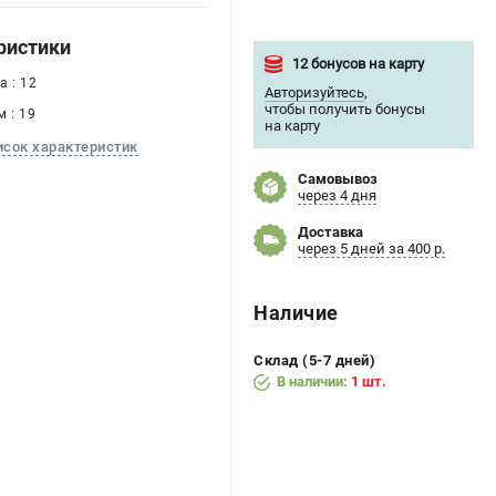
ристики
12 бонусов на карту
 : 12
Авторизуйтесь
,
чтобы получить бонусы
 : 19
на карту
исок характеристик
Самовывоз
через 4 дня
Доставка
через 5 дней за 400 р.
Наличие
Склад (5-7 дней)
В наличии:
1 шт.