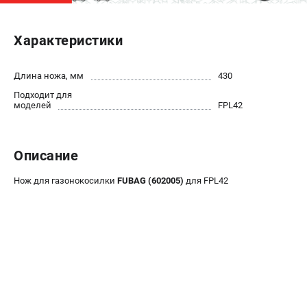
ЭЛЕКТРОСТАНЦИИ
Характеристики
Генераторы бензиновые
Генераторы дизельные
Длина ножа, мм
430
Генераторы инверторные
Подходит для
Генераторы сварочные
моделей
FPL42
ПОЛЕЗНЫЕ СТАТЬИ
Описание
Как выбрать краскопульт?
Как выбрать мотопомпу?
Нож для газонокосилки
FUBAG (602005)
для FPL42
Как выбрать бензопилу?
Как выбрать компрессор?
Как правильно выбрать генератор?
Как выбрать сварочный аппарат?
СВАРОЧНЫЕ АППАРАТЫ
Аппараты контактной сварки