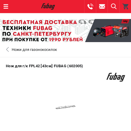
0 
₽
САНКТ-ПЕТЕРБУРГ
Ножи для газонокосилок
+7 (812) 317-60-57
- ЗАКАЗ ИЗДЕЛИЙ
+7 (8112) 59-10-67
- ЗАКАЗ ЗАПЧАСТЕЙ
Нож для г/к FPL42 [43см] FUBAG (602005)
ЗАКАЗАТЬ ЗАПЧАСТЬ
ВХОД ИЛИ РЕГИСТРАЦИЯ
КАТАЛОГ
АКЦИИ