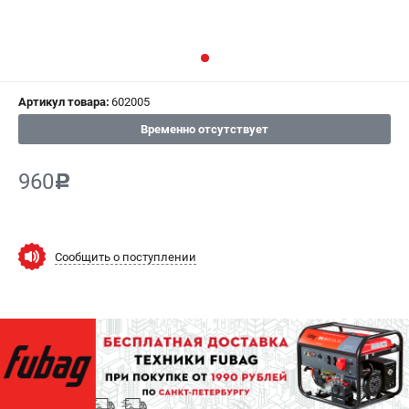
СРАВНЕНИЕ
(
0
)
ИЗБРАННОЕ
(
0
)
Артикул товара:
602005
МАГАЗИНЫ
Временно отсутствует
СЕРВИС
960
c
ПОДДЕРЖКА
Сервисный центр
Как нас найти
Сообщить о поступлении
ИНФОРМАЦИЯ
Юридическая информация
О бренде
Пользовательское соглашение
Способы оплаты