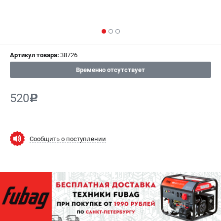
СРАВНЕНИЕ
(
0
)
ИЗБРАННОЕ
(
0
)
Артикул товара:
38726
МАГАЗИНЫ
Временно отсутствует
СЕРВИС
520
c
ПОДДЕРЖКА
Сервисный центр
Как нас найти
Сообщить о поступлении
ИНФОРМАЦИЯ
Юридическая информация
О бренде
Пользовательское соглашение
Способы оплаты