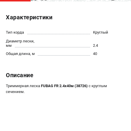
ЭЛЕКТРОСТАНЦИИ
Характеристики
Генераторы бензиновые
Генераторы дизельные
Тип корда
Круглый
Генераторы инверторные
Диаметр лески,
Генераторы сварочные
мм
2.4
Общая длина, м
40
ПОЛЕЗНЫЕ СТАТЬИ
Как выбрать краскопульт?
Описание
Как выбрать мотопомпу?
Как выбрать бензопилу?
Триммерная леска
FUBAG FR 2.4x40м (38726)
c круглым
Как выбрать компрессор?
сечением.
Как правильно выбрать генератор?
Как выбрать сварочный аппарат?
СВАРОЧНЫЕ АППАРАТЫ
Аппараты контактной сварки