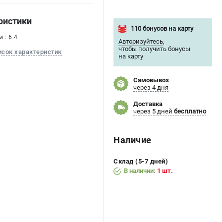
ристики
110 бонусов на карту
 : 6.4
Авторизуйтесь
,
чтобы получить бонусы
исок характеристик
на карту
Самовывоз
через 4 дня
Доставка
через 5 дней
бесплатно
Наличие
Склад (5-7 дней)
В наличии:
1 шт.