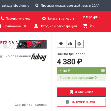
zakaz@fubagtorg.ru
Проспект Александровской Фермы, 29АЛ
Санкт-Петербург
Перезвоните мне
Заказать запчасть
0 
Сравнение
0
Вход или регистрация
₽
Нашли дешевле?
здушно-плазменной резки
4 380 ₽
4 161 ₽
После авторизации
В КОРЗИНУ
ЗАПРОСИТЬ СЧЕТ
Сертификат дилера