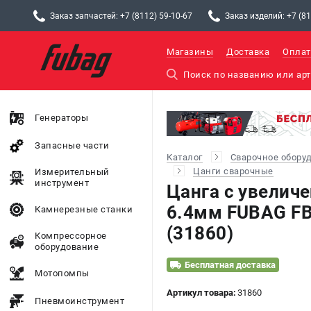
Заказ запчастей: +7 (8112) 59-10-67
Заказ изделий: +7 (81
Магазины
Доставка
Оплат
Генераторы
Запасные части
Каталог
Сварочное обору
Цанги сварочные
Измерительный
инструмент
Цанга c увелич
6.4мм FUBAG FB 
Камнерезные станки
(31860)
Компрессорное
оборудование
Бесплатная доставка
Мотопомпы
Артикул товара:
31860
Пневмоинструмент