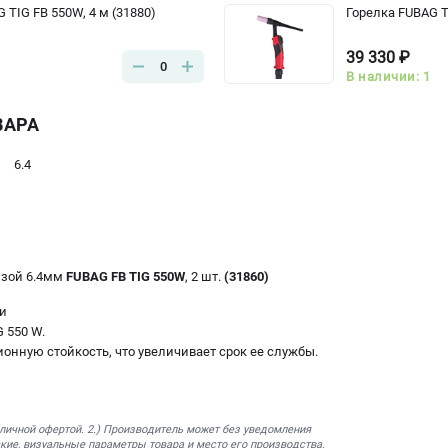
 TIG FB 550W, 4 м (31880)
Горелка FUBAG TI
39 330 ₽
0
В наличии: 1
ВАРА
6.4
нзой 6.4мм
FUBAG FB TIG 550W
, 2 шт.
(31860)
ки
 550 W.
онную стойкость, что увеличивает срок ее службы.
бличной офертой. 2.) Производитель может без уведомления
кие, визуальные параметры товара и место его производства.