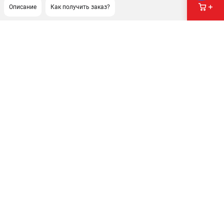
Описание
Как получить заказ?
ПОДДЕРЖКА
Сервисный центр
Как нас найти
ИНФОРМАЦИЯ
Юридическая информация
О бренде
Пользовательское соглашение
Способы оплаты
ЭЛЕКТРОСТАНЦИИ