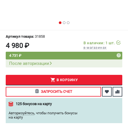
СРАВНЕНИЕ
(
0
)
ИЗБРАННОЕ
(
0
)
МАГАЗИНЫ
Артикул товара:
31858
В наличии: 1 шт.
4 980 ₽
в магазинах
СЕРВИС
4 731 ₽
После авторизации
ПОДДЕРЖКА
Сервисный центр
Как нас найти
В КОРЗИНУ
ЗАПРОСИТЬ СЧЕТ
ИНФОРМАЦИЯ
125 бонусов на карту
Юридическая информация
О бренде
Авторизуйтесь
,
чтобы получить бонусы
на карту
Пользовательское соглашение
Способы оплаты