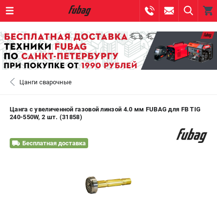
0 
₽
САНКТ-ПЕТЕРБУРГ
Цанги сварочные
+7 (812) 317-60-57
- ЗАКАЗ ИЗДЕЛИЙ
+7 (8112) 59-10-67
- ЗАКАЗ ЗАПЧАСТЕЙ
Цанга c увеличенной газовой линзой 4.0 мм FUBAG для FB TIG
240-550W, 2 шт. (31858)
ЗАКАЗАТЬ ЗАПЧАСТЬ
Бесплатная доставка
ВХОД ИЛИ РЕГИСТРАЦИЯ
КАТАЛОГ
АКЦИИ