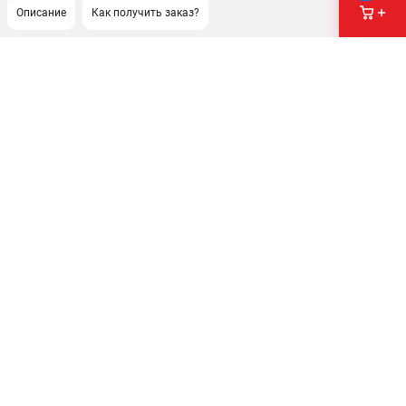
Описание
Как получить заказ?
ПОДДЕРЖКА
Сервисный центр
Как нас найти
ИНФОРМАЦИЯ
Юридическая информация
О бренде
Пользовательское соглашение
Способы оплаты
ЭЛЕКТРОСТАНЦИИ