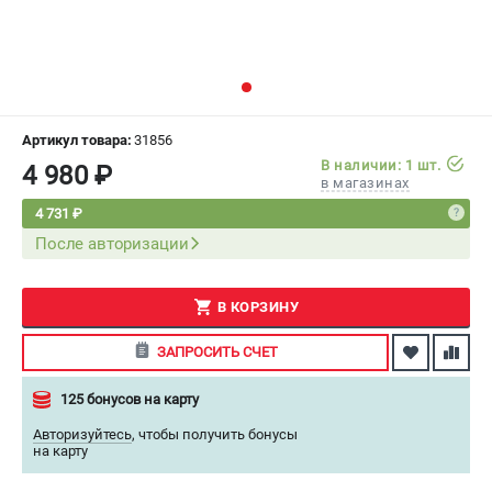
СРАВНЕНИЕ
(
0
)
ИЗБРАННОЕ
(
0
)
МАГАЗИНЫ
Артикул товара:
31856
В наличии: 1 шт.
4 980 ₽
в магазинах
СЕРВИС
4 731 ₽
После авторизации
ПОДДЕРЖКА
Сервисный центр
Как нас найти
В КОРЗИНУ
ЗАПРОСИТЬ СЧЕТ
ИНФОРМАЦИЯ
125 бонусов на карту
Юридическая информация
О бренде
Авторизуйтесь
,
чтобы получить бонусы
на карту
Пользовательское соглашение
Способы оплаты