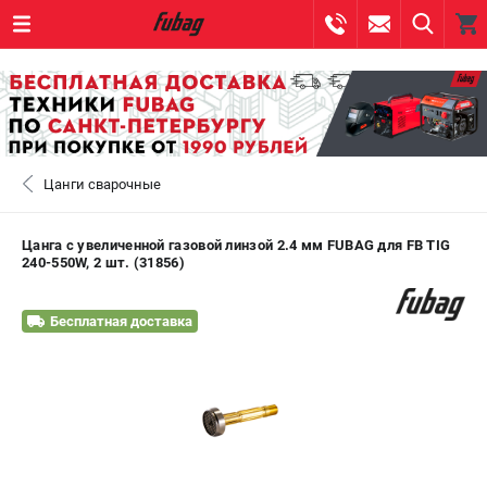
0 
₽
САНКТ-ПЕТЕРБУРГ
Цанги сварочные
+7 (812) 317-60-57
- ЗАКАЗ ИЗДЕЛИЙ
+7 (8112) 59-10-67
- ЗАКАЗ ЗАПЧАСТЕЙ
Цанга c увеличенной газовой линзой 2.4 мм FUBAG для FB TIG
240-550W, 2 шт. (31856)
ЗАКАЗАТЬ ЗАПЧАСТЬ
Бесплатная доставка
ВХОД ИЛИ РЕГИСТРАЦИЯ
КАТАЛОГ
АКЦИИ