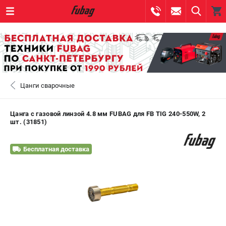
0 
₽
САНКТ-ПЕТЕРБУРГ
Цанги сварочные
+7 (812) 317-60-57
- ЗАКАЗ ИЗДЕЛИЙ
+7 (8112) 59-10-67
- ЗАКАЗ ЗАПЧАСТЕЙ
Цанга c газовой линзой 4.8 мм FUBAG для FB TIG 240-550W, 2
шт. (31851)
ЗАКАЗАТЬ ЗАПЧАСТЬ
Бесплатная доставка
ВХОД ИЛИ РЕГИСТРАЦИЯ
КАТАЛОГ
АКЦИИ