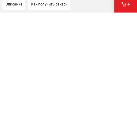
Описание
Как получить заказ?
ПОДДЕРЖКА
Сервисный центр
Как нас найти
ИНФОРМАЦИЯ
Юридическая информация
О бренде
Пользовательское соглашение
Способы оплаты
ЭЛЕКТРОСТАНЦИИ