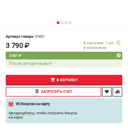
СРАВНЕНИЕ
(
0
)
ИЗБРАННОЕ
(
0
)
МАГАЗИНЫ
Артикул товара:
31851
В наличии: 1 шт.
3 790 ₽
в магазинах
СЕРВИС
3 601 ₽
После авторизации
ПОДДЕРЖКА
Сервисный центр
Как нас найти
В КОРЗИНУ
ЗАПРОСИТЬ СЧЕТ
ИНФОРМАЦИЯ
95 бонусов на карту
Юридическая информация
О бренде
Авторизуйтесь
,
чтобы получить бонусы
на карту
Пользовательское соглашение
Способы оплаты