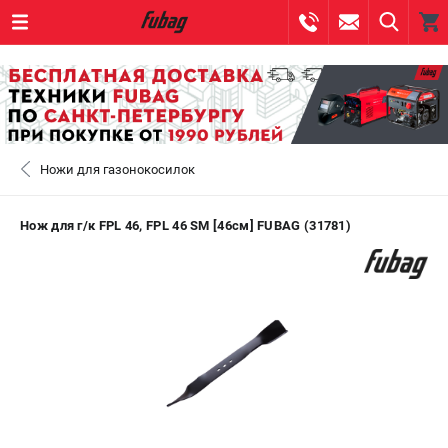
0 
₽
САНКТ-ПЕТЕРБУРГ
Ножи для газонокосилок
+7 (812) 317-60-57
- ЗАКАЗ ИЗДЕЛИЙ
+7 (8112) 59-10-67
- ЗАКАЗ ЗАПЧАСТЕЙ
Нож для г/к FPL 46, FPL 46 SM [46см] FUBAG (31781)
ЗАКАЗАТЬ ЗАПЧАСТЬ
ВХОД ИЛИ РЕГИСТРАЦИЯ
КАТАЛОГ
АКЦИИ