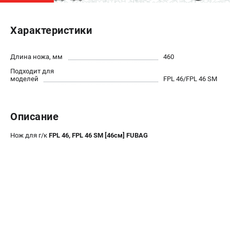
ЭЛЕКТРОСТАНЦИИ
Характеристики
Генераторы бензиновые
Генераторы дизельные
Длина ножа, мм
460
Генераторы инверторные
Подходит для
Генераторы сварочные
моделей
FPL 46/FPL 46 SM
ПОЛЕЗНЫЕ СТАТЬИ
Описание
Как выбрать краскопульт?
Как выбрать мотопомпу?
Нож для г/к
FPL 46, FPL 46 SM [46см] FUBAG
Как выбрать бензопилу?
Как выбрать компрессор?
Как правильно выбрать генератор?
Как выбрать сварочный аппарат?
СВАРОЧНЫЕ АППАРАТЫ
Аппараты контактной сварки