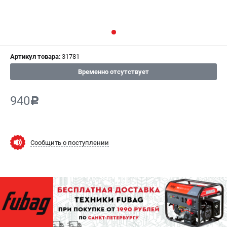
СРАВНЕНИЕ
(
0
)
ИЗБРАННОЕ
(
0
)
Артикул товара:
31781
МАГАЗИНЫ
Временно отсутствует
СЕРВИС
940
c
ПОДДЕРЖКА
Сервисный центр
Как нас найти
Сообщить о поступлении
ИНФОРМАЦИЯ
Юридическая информация
О бренде
Пользовательское соглашение
Способы оплаты