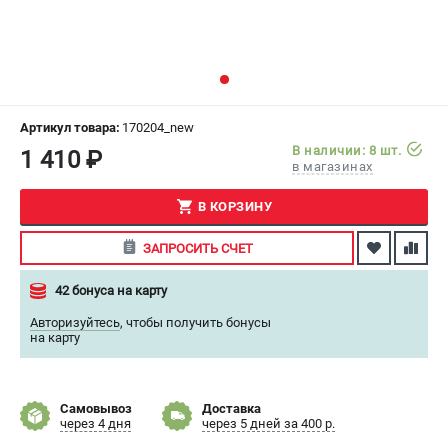
СРАВНЕНИЕ
(
0
)
ИЗБРАННОЕ
(
0
)
МАГАЗИНЫ
Артикул товара:
170204_new
В наличии: 8 шт.
1 410 ₽
в магазинах
СЕРВИС
В КОРЗИНУ
ПОДДЕРЖКА
ЗАПРОСИТЬ СЧЕТ
Сервисный центр
Как нас найти
42 бонуса на карту
Авторизуйтесь
,
чтобы получить бонусы
ИНФОРМАЦИЯ
на карту
Юридическая информация
О бренде
Самовывоз
Доставка
Пользовательское соглашение
через 4 дня
через 5 дней за 400 р.
Способы оплаты