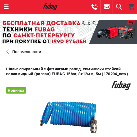
0 
₽
САНКТ-ПЕТЕРБУРГ
Пневмошланги
+7 (812) 317-60-57
- ЗАКАЗ ИЗДЕЛИЙ
+7 (8112) 59-10-67
- ЗАКАЗ ЗАПЧАСТЕЙ
Шланг спиральный с фитингами рапид, химически стойкий
полиамидный (рилсан) FUBAG 15bar, 8х12мм, 5м (170204_new)
ЗАКАЗАТЬ ЗАПЧАСТЬ
Новинка
ВХОД ИЛИ РЕГИСТРАЦИЯ
КАТАЛОГ
АКЦИИ