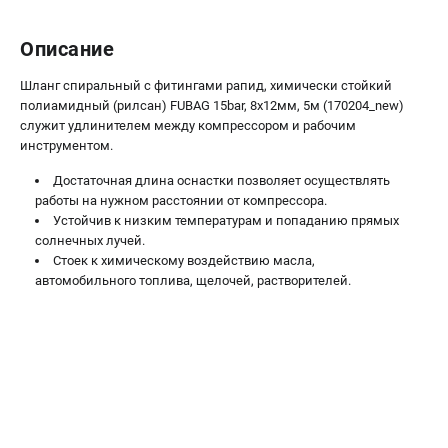
Сварочные полуавтоматы MIG/MAG
Описание
Сварочные аппараты TIG
Сварочные материалы
Шланг спиральный с фитингами рапид, химически стойкий
полиамидный (рилсан) FUBAG 15bar, 8х12мм, 5м (170204_new)
служит удлинителем между компрессором и рабочим
ТЕЛЕФОН (САНКТ-ПЕТЕРБУРГ)
инструментом.
+7 (812) 317-60-57
Информация размещённая на сайте не является публичной
Достаточная длина оснастки позволяет осуществлять
офертой.
работы на нужном расстоянии от компрессора.
Устойчив к низким температурам и попаданию прямых
проспект Александровской Фермы, 29АЛ
солнечных лучей.
8 (812) 317-60-57
Стоек к химическому воздействию масла,
Режим работы колл-центра:
автомобильного топлива, щелочей, растворителей.
пн-пт - с 9:00 до 18:00
сб - с 10:00 до 16:00
вс - выходной
ЗАКАЗ ЗАПЧАСТЕЙ
+7 (8112) 59-10-67
zakaz@fubagtorg.ru