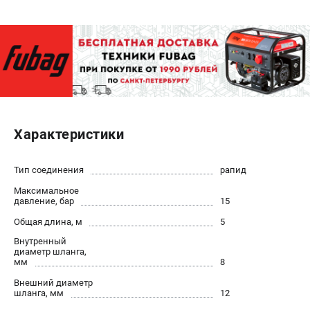
ЭЛЕКТРОСТАНЦИИ
Генераторы бензиновые
Генераторы дизельные
Генераторы инверторные
Генераторы сварочные
Характеристики
ПОЛЕЗНЫЕ СТАТЬИ
Как выбрать краскопульт?
Тип соединения
рапид
Как выбрать мотопомпу?
Максимальное
Как выбрать бензопилу?
давление, бар
15
Как выбрать компрессор?
Общая длина, м
5
Как правильно выбрать генератор?
Внутренный
Как выбрать сварочный аппарат?
диаметр шланга,
мм
8
Внешний диаметр
СВАРОЧНЫЕ АППАРАТЫ
шланга, мм
12
Аппараты контактной сварки