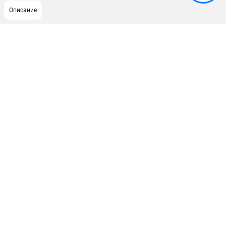
Описание
ПОДДЕРЖКА
Сервисный центр
Как нас найти
ИНФОРМАЦИЯ
Юридическая информация
О бренде
Пользовательское соглашение
Способы оплаты
ЭЛЕКТРОСТАНЦИИ