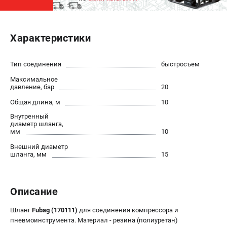
ЭЛЕКТРОСТАНЦИИ
Характеристики
Генераторы бензиновые
Генераторы дизельные
Генераторы инверторные
Тип соединения
быстросъем
Генераторы сварочные
Максимальное
давление, бар
20
Общая длина, м
10
ПОЛЕЗНЫЕ СТАТЬИ
Внутренный
Как выбрать краскопульт?
диаметр шланга,
мм
10
Как выбрать мотопомпу?
Как выбрать бензопилу?
Внешний диаметр
шланга, мм
15
Как выбрать компрессор?
Как правильно выбрать генератор?
Как выбрать сварочный аппарат?
Описание
СВАРОЧНЫЕ АППАРАТЫ
Шланг
Fubag (170111)
для соединения компрессора и
пневмоинструмента. Материал - резина (полиуретан)
Аппараты контактной сварки