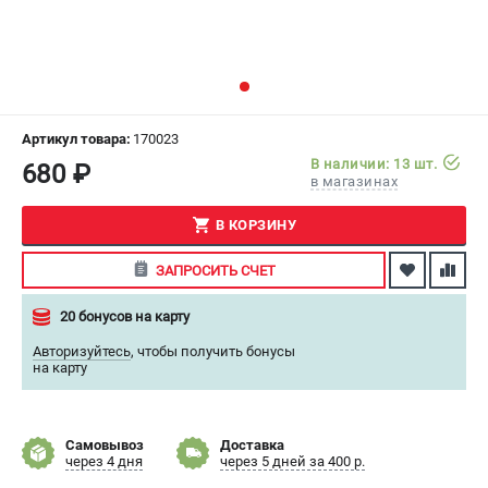
СРАВНЕНИЕ
(
0
)
ИЗБРАННОЕ
(
0
)
МАГАЗИНЫ
Артикул товара:
170023
В наличии: 13 шт.
680 ₽
в магазинах
СЕРВИС
В КОРЗИНУ
ПОДДЕРЖКА
ЗАПРОСИТЬ СЧЕТ
Сервисный центр
Как нас найти
20 бонусов на карту
Авторизуйтесь
,
чтобы получить бонусы
ИНФОРМАЦИЯ
на карту
Юридическая информация
О бренде
Самовывоз
Доставка
Пользовательское соглашение
через 4 дня
через 5 дней за 400 р.
Способы оплаты