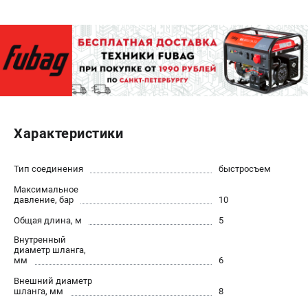
ЭЛЕКТРОСТАНЦИИ
Генераторы бензиновые
Генераторы дизельные
Генераторы инверторные
Генераторы сварочные
Характеристики
ПОЛЕЗНЫЕ СТАТЬИ
Как выбрать краскопульт?
Тип соединения
быстросъем
Как выбрать мотопомпу?
Максимальное
Как выбрать бензопилу?
давление, бар
10
Как выбрать компрессор?
Общая длина, м
5
Как правильно выбрать генератор?
Внутренный
Как выбрать сварочный аппарат?
диаметр шланга,
мм
6
Внешний диаметр
СВАРОЧНЫЕ АППАРАТЫ
шланга, мм
8
Аппараты контактной сварки