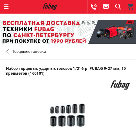
0 
₽
САНКТ-ПЕТЕРБУРГ
Торцевые головки
+7 (812) 317-60-57
- ЗАКАЗ ИЗДЕЛИЙ
+7 (8112) 59-10-67
- ЗАКАЗ ЗАПЧАСТЕЙ
Набор торцевых ударных головок 1/2" 6гр. FUBAG 9-27 мм, 10
предметов (160101)
ЗАКАЗАТЬ ЗАПЧАСТЬ
ВХОД ИЛИ РЕГИСТРАЦИЯ
КАТАЛОГ
АКЦИИ