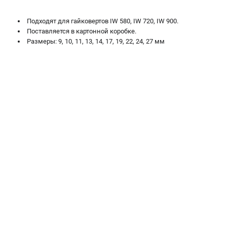
Сварочные полуавтоматы MIG/MAG
Подходят для гайковертов IW 580, IW 720, IW 900.
Сварочные аппараты TIG
Поставляется в картонной коробке.
Сварочные материалы
Размеры: 9, 10, 11, 13, 14, 17, 19, 22, 24, 27 мм
ТЕЛЕФОН (САНКТ-ПЕТЕРБУРГ)
+7 (812) 317-60-57
Информация размещённая на сайте не является публичной
офертой.
проспект Александровской Фермы, 29АЛ
8 (812) 317-60-57
Режим работы колл-центра:
пн-пт - с 9:00 до 18:00
сб - с 10:00 до 16:00
вс - выходной
ЗАКАЗ ЗАПЧАСТЕЙ
+7 (8112) 59-10-67
zakaz@fubagtorg.ru