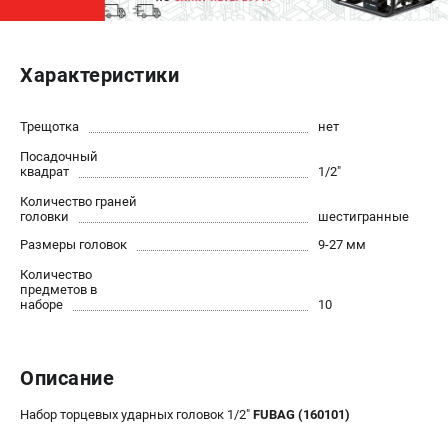
ЭЛЕКТРОСТАНЦИИ
Характеристики
Генераторы бензиновые
Генераторы дизельные
Генераторы инверторные
Трещотка
нет
Генераторы сварочные
Посадочный
квадрат
1/2"
Количество граней
ПОЛЕЗНЫЕ СТАТЬИ
головки
шестигранные
Как выбрать краскопульт?
Размеры головок
9-27 мм
Как выбрать мотопомпу?
Количество
Как выбрать бензопилу?
предметов в
наборе
10
Как выбрать компрессор?
Как правильно выбрать генератор?
Как выбрать сварочный аппарат?
Описание
СВАРОЧНЫЕ АППАРАТЫ
Набор торцевых ударных головок 1/2"
FUBAG (160101)
Аппараты контактной сварки