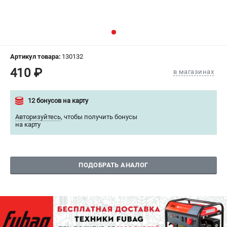
СРАВНЕНИЕ
(
0
)
ИЗБРАННОЕ
(
0
)
Артикул товара:
130132
МАГАЗИНЫ
410 ₽
в магазинах
СЕРВИС
12 бонусов на карту
ПОДДЕРЖКА
Авторизуйтесь
,
чтобы получить бонусы
на карту
Сервисный центр
Как нас найти
ПОДОБРАТЬ АНАЛОГ
ИНФОРМАЦИЯ
Юридическая информация
О бренде
Пользовательское соглашение
Способы оплаты