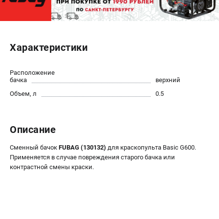
ЭЛЕКТРОСТАНЦИИ
Генераторы бензиновые
Характеристики
Генераторы дизельные
Генераторы инверторные
Расположение
Генераторы сварочные
бачка
верхний
Объем, л
0.5
ПОЛЕЗНЫЕ СТАТЬИ
Как выбрать краскопульт?
Как выбрать мотопомпу?
Описание
Как выбрать бензопилу?
Сменный бачок
FUBAG (130132)
для краскопульта Basic G600.
Как выбрать компрессор?
Применяется в случае повреждения старого бачка или
Как правильно выбрать генератор?
контрастной смены краски.
Как выбрать сварочный аппарат?
СВАРОЧНЫЕ АППАРАТЫ
Аппараты контактной сварки