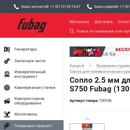
Заказ запчастей: +7 (8112) 59-10-67
Заказ изделий: +7 (81
Магазины
Доставка
Оплат
Генераторы
Запасные части
Каталог
Пневмоинструме
Сопла для пневматических кр
Измерительный
инструмент
Сопло 2.5 мм дл
S750 Fubag (130
Камнерезные станки
Компрессорное
Артикул товара:
130106
оборудование
Мотопомпы
Пневмоинструмент