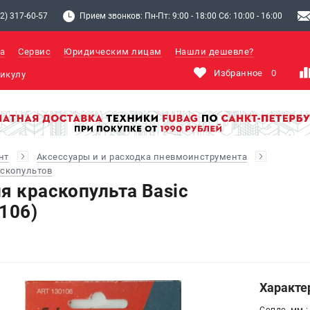
2) 317-60-57
Прием звонков: Пн-Пт: 9:00 - 18:00 Сб: 10:00 - 16:00
а
Сервис
Юридическим лицам
Нашли дешевле?
Избранное
0
нт
Аксессуары и и расходка пневмоинструмента
аскопультов
я краскопульта Basic
106)
Характе