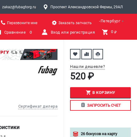
zakaz@fubagtorg.ru
Проспект Александровской Фермы, 29АЛ
Санкт-Петербург
Перезвоните мне
Заказать запчасть
0 
Сравнение
0
Вход или регистрация
₽
Нашли дешевле?
520 ₽
В КОРЗИНУ
ЗАПРОСИТЬ СЧЕТ
Сертификат дилера
ристики
26 бонусов на карту