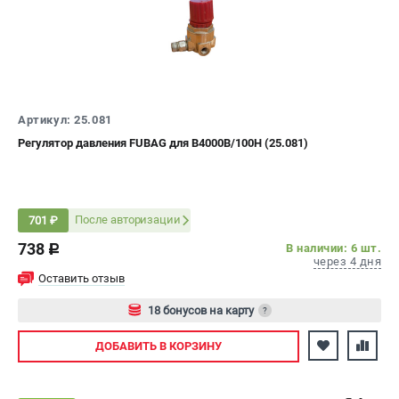
ЭЛЕКТРОСТАНЦИИ
Генераторы бензиновые
Генераторы дизельные
Генераторы инверторные
Артикул: 25.081
Генераторы сварочные
Регулятор давления FUBAG для B4000B/100H (25.081)
ПОЛЕЗНЫЕ СТАТЬИ
Как выбрать краскопульт?
После авторизации
701 ₽
Как выбрать мотопомпу?
738
В наличии: 6 шт.
c
Как выбрать бензопилу?
через 4 дня
Как выбрать компрессор?
Оставить отзыв
Как правильно выбрать генератор?
18 бонусов на карту
?
Как выбрать сварочный аппарат?
Авторизуйтесь
ДОБАВИТЬ
В КОРЗИНУ
СВАРОЧНЫЕ АППАРАТЫ
Аппараты контактной сварки