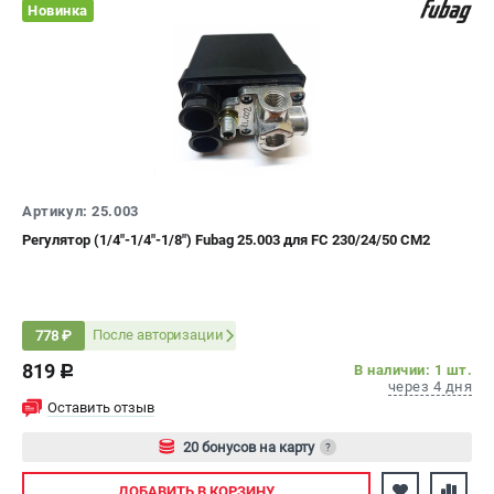
Новинка
Сварочные полуавтоматы MIG/MAG
Сварочные аппараты TIG
Сварочные материалы
ТЕЛЕФОН (САНКТ-ПЕТЕРБУРГ)
+7 (812) 317-60-57
Информация размещённая на сайте не является публичной
Артикул: 25.003
офертой.
Регулятор (1/4"-1/4"-1/8") Fubag 25.003 для FС 230/24/50 CM2
проспект Александровской Фермы, 29АЛ
8 (812) 317-60-57
Режим работы колл-центра:
пн-пт - с 9:00 до 18:00
После авторизации
778 ₽
сб - с 10:00 до 16:00
вс - выходной
819
В наличии: 1 шт.
c
через 4 дня
ЗАКАЗ ЗАПЧАСТЕЙ
Оставить отзыв
+7 (8112) 59-10-67
zakaz@fubagtorg.ru
20 бонусов на карту
?
Авторизуйтесь
ДОБАВИТЬ
В КОРЗИНУ