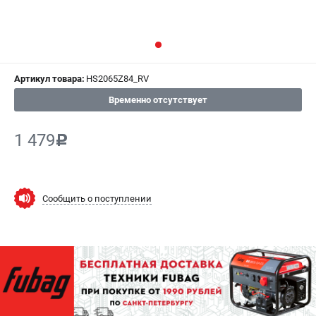
СРАВНЕНИЕ
(
0
)
ИЗБРАННОЕ
(
0
)
Артикул товара:
HS2065Z84_RV
МАГАЗИНЫ
Временно отсутствует
СЕРВИС
1 479
c
ПОДДЕРЖКА
Сервисный центр
Как нас найти
Сообщить о поступлении
ИНФОРМАЦИЯ
Юридическая информация
О бренде
Пользовательское соглашение
Способы оплаты