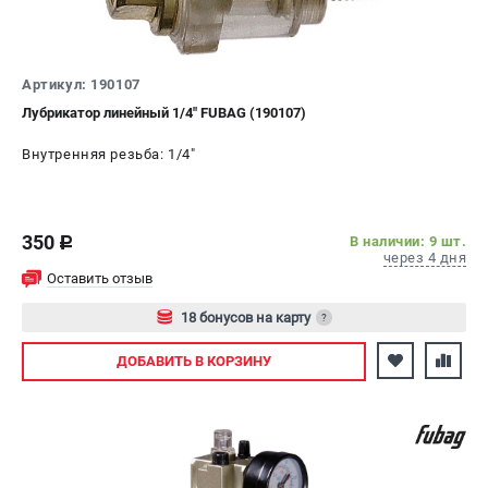
СРАВНЕНИЕ
(
0
)
ИЗБРАННОЕ
(
0
)
Артикул: 190107
Лубрикатор линейный 1/4" FUBAG (190107)
МАГАЗИНЫ
Внутренняя резьба: 1/4"
СЕРВИС
350
В наличии: 9 шт.
ПОДДЕРЖКА
c
через 4 дня
Сервисный центр
Оставить отзыв
Как нас найти
18 бонусов на карту
?
Авторизуйтесь
ИНФОРМАЦИЯ
ДОБАВИТЬ
В КОРЗИНУ
Юридическая информация
О бренде
Пользовательское соглашение
Способы оплаты