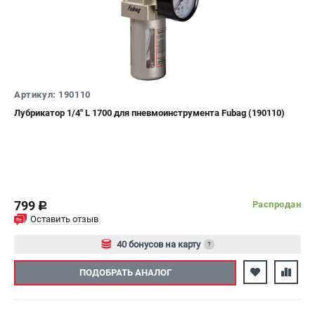
ЭЛЕКТРОСТАНЦИИ
Генераторы бензиновые
Генераторы дизельные
Генераторы инверторные
Артикул: 190110
Генераторы сварочные
Лубрикатор 1/4" L 1700 для пневмоинструмента Fubag (190110)
ПОЛЕЗНЫЕ СТАТЬИ
Как выбрать краскопульт?
Как выбрать мотопомпу?
Как выбрать бензопилу?
799
Распродан
c
Как выбрать компрессор?
Оставить отзыв
Как правильно выбрать генератор?
40 бонусов на карту
?
Как выбрать сварочный аппарат?
Авторизуйтесь
ПОДОБРАТЬ АНАЛОГ
СВАРОЧНЫЕ АППАРАТЫ
Аппараты контактной сварки