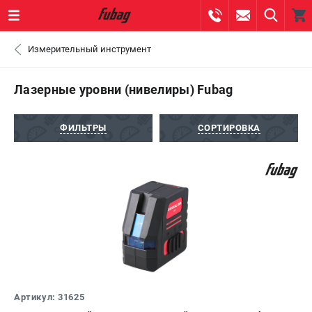
0 
Измерительный инструмент
₽
ПОМОНА
Лазерные уровни (нивелиры) Fubag
+7 (800) 550-70-46
- ЗАКАЗ ИЗДЕЛИЙ
ФИЛЬТРЫ
СОРТИРОВКА
+7 (8112) 59-10-67
- ЗАКАЗ ЗАПЧАСТЕЙ
ЗАКАЗАТЬ ЗАПЧАСТЬ
ВХОД ИЛИ РЕГИСТРАЦИЯ
КАТАЛОГ
АКЦИИ
Артикул: 31625