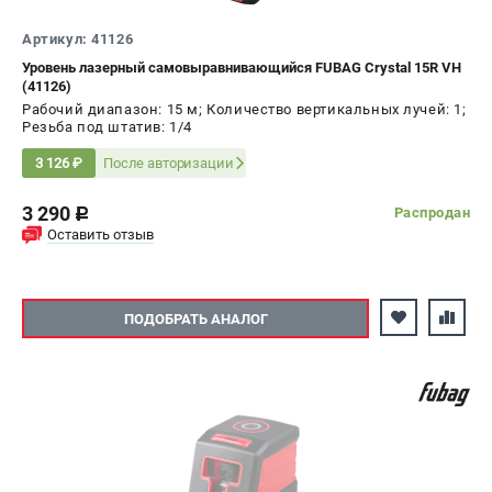
ЭЛЕКТРОСТАНЦИИ
Артикул: 41126
Генераторы бензиновые
Уровень лазерный самовыравнивающийся FUBAG Crystal 15R VH
Генераторы дизельные
(41126)
Рабочий диапазон: 15 м; Количество вертикальных лучей: 1;
Генераторы инверторные
Резьба под штатив: 1/4
Генераторы сварочные
После авторизации
3 126 ₽
ПОЛЕЗНЫЕ СТАТЬИ
3 290
Распродан
c
Как выбрать краскопульт?
Оставить отзыв
Как выбрать мотопомпу?
Как выбрать бензопилу?
Как выбрать компрессор?
ПОДОБРАТЬ АНАЛОГ
Как правильно выбрать генератор?
Как выбрать сварочный аппарат?
СВАРОЧНЫЕ АППАРАТЫ
Аппараты контактной сварки
Сварочные полуавтоматы MIG/MAG