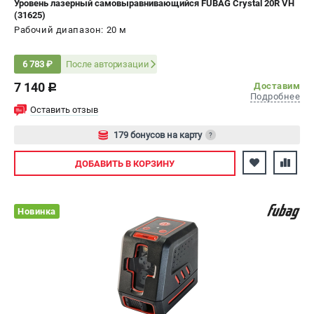
Уровень лазерный самовыравнивающийся FUBAG Crystal 20R VH
(31625)
СРАВНЕНИЕ
(
0
)
Рабочий диапазон: 20 м
ИЗБРАННОЕ
(
0
)
После авторизации
6 783 ₽
7 140
МАГАЗИНЫ
Доставим
c
Подробнее
Оставить отзыв
СЕРВИС
179 бонусов на карту
?
ПОДДЕРЖКА
Авторизуйтесь
ДОБАВИТЬ
В КОРЗИНУ
Сервисный центр
Новинка
ИНФОРМАЦИЯ
Юридическая информация
О бренде
Пользовательское соглашение
Способы оплаты