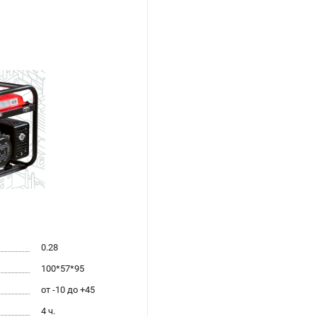
0.28
100*57*95
от -10 до +45
4 ч.