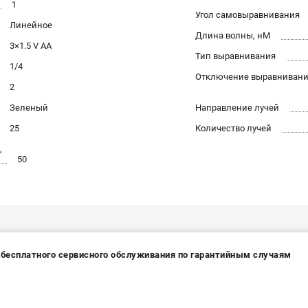
1
Угол самовыравнивания
Линейное
Длина волны, нМ
3×1.5 V AA
Тип выравнивания
1/4
Отключение выравниван
2
Зеленый
Направление лучей
25
Количество лучей
,
50
а бесплатного сервисного обслуживания по гарантийным случаям