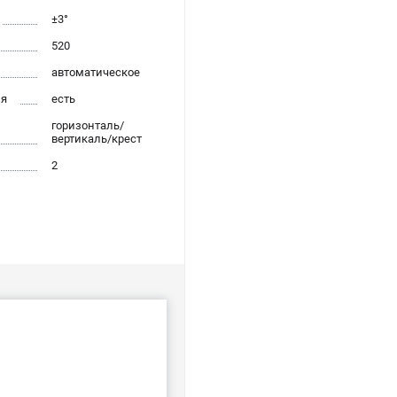
±3°
520
автоматическое
ия
есть
горизонталь/
вертикаль/крест
2