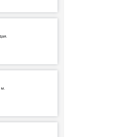
дая.
 м.