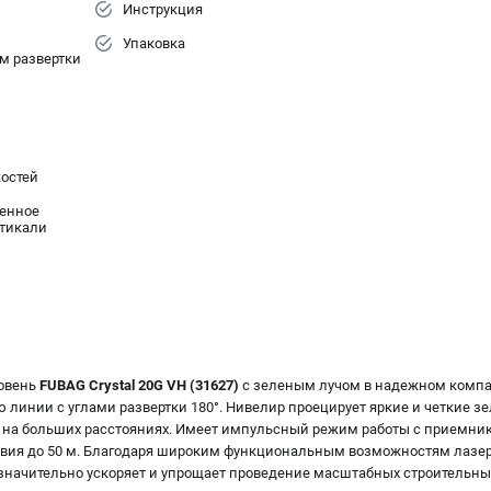
Инструкция
Упаковка
м развертки
остей
енное
ртикали
овень
FUBAG Crystal 20G VH (31627)
c зеленым лучом в надежном компак
 линии с углами развертки 180°. Нивелир проецирует яркие и четкие з
 на больших расстояниях. Имеет импульсный режим работы с приемник
ствия до 50 м. Благодаря широким функциональным возможностям лазе
 значительно ускоряет и упрощает проведение масштабных строительных