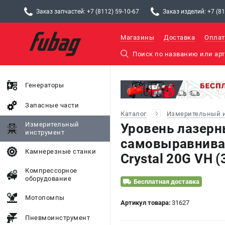
Заказ запчастей: +7 (8112) 59-10-67
Заказ изделий: +7 (81
Магазины
Доставка
Оплат
Генераторы
Запасные части
Каталог
Измерительный 
Измерительный
Уровень лазер
инструмент
самовыравнив
Камнерезные станки
Crystal 20G VH (
Компрессорное
оборудование
Бесплатная доставка
Мотопомпы
Артикул товара:
31627
Пневмоинструмент