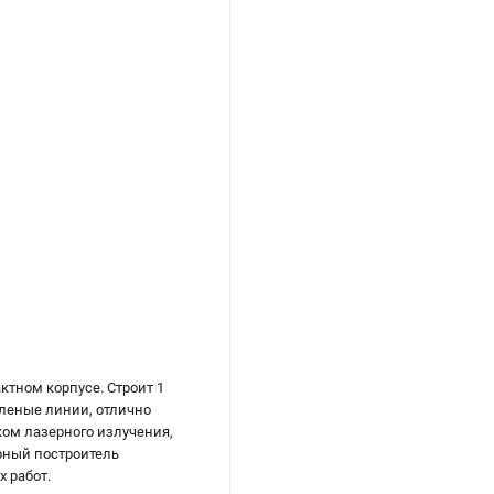
тном корпусе. Строит 1
еленые линии, отлично
ом лазерного излучения,
рный построитель
 работ.