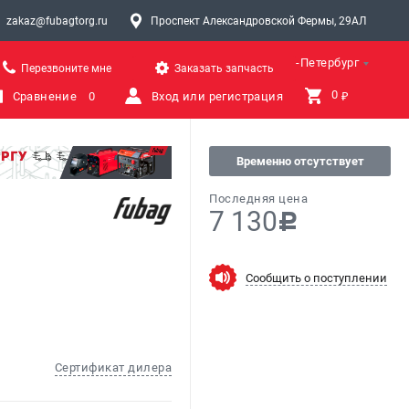
zakaz@fubagtorg.ru
Проспект Александровской Фермы, 29АЛ
Санкт-Петербург
Перезвоните мне
Заказать запчасть
0 
Сравнение
0
Вход или регистрация
₽
Временно отсутствует
Последняя цена
7 130
c
Сообщить о поступлении
Сертификат дилера