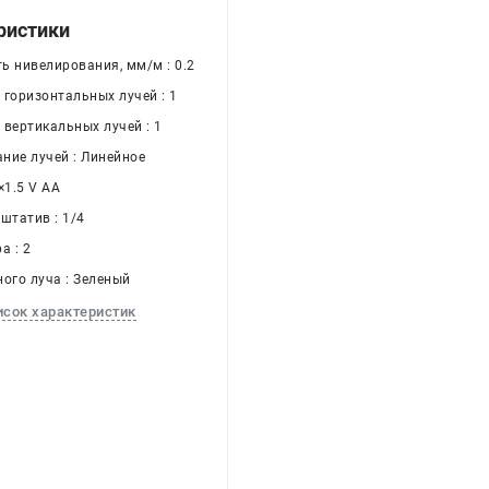
ристики
ь нивелирования, мм/м : 0.2
 горизонтальных лучей : 1
 вертикальных лучей : 1
ние лучей : Линейное
×1.5 V AA
штатив : 1/4
а : 2
ного луча : Зеленый
исок характеристик