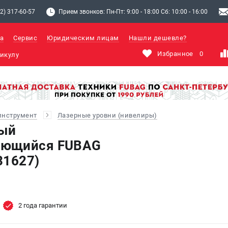
2) 317-60-57
Прием звонков: Пн-Пт: 9:00 - 18:00 Сб: 10:00 - 16:00
а
Сервис
Юридическим лицам
Нашли дешевле?
Избранное
0
инструмент
Лазерные уровни (нивелиры)
ный
ающийся FUBAG
31627)
2 года гарантии