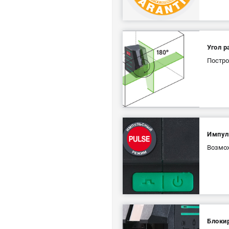
Угол р
Постро
Импул
Возмож
Блоки