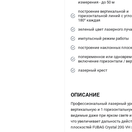
измерения - до 50 м
построение вертикальной и
горизонтальной линий с угло
180° каждая
зеленый цвет лазерного луча
импульсный режим работы
построение наклонных плоск
попеременное или одноврем
включение горизонтали / ве
лазерный крест
ОПИСАНИЕ
Профессиональный лазерный ур
вертикальную и 1 горизонтальную
видимые даже при ярком свете и
что увеличивает дальность дей
плоскостей FUBAG Crystal 20G VH