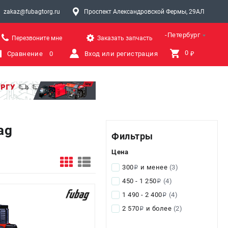
zakaz@fubagtorg.ru
Проспект Александровской Фермы, 29АЛ
Санкт-Петербург
Перезвоните мне
Заказать запчасть
0 
Сравнение
0
Вход или регистрация
₽
ag
Фильтры
Цена
300
и менее
(3)
i
450 - 1 250
(4)
i
1 490 - 2 400
(4)
i
2 570
и более
(2)
i