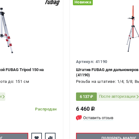
Новинка
Артикул: 41190
ой FUBAG Tripod 150 на
Штатив FUBAG для дальномеров и
(41190)
ота до: 151 см
Резьба на штативе: 1/4; 5/8; В
и
После авторизации
6 137 ₽
6 460
c
Распродан
Оставить отзыв
ОГ
ПОДОБРАТЬ АНАЛОГ