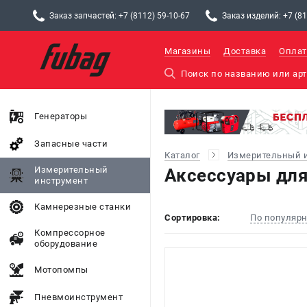
Заказ запчастей: +7 (8112) 59-10-67
Заказ изделий: +7 (81
Магазины
Доставка
Оплат
Генераторы
Запасные части
Каталог
Измерительный 
Измерительный
Аксессуары для
инструмент
Камнерезные станки
Сортировка:
По популяр
Компрессорное
оборудование
Мотопомпы
Пневмоинструмент