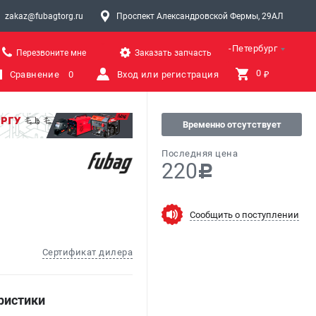
zakaz@fubagtorg.ru
Проспект Александровской Фермы, 29АЛ
Санкт-Петербург
Перезвоните мне
Заказать запчасть
0 
Сравнение
0
Вход или регистрация
₽
Временно отсутствует
Последняя цена
220
c
Сообщить о поступлении
Сертификат дилера
ристики