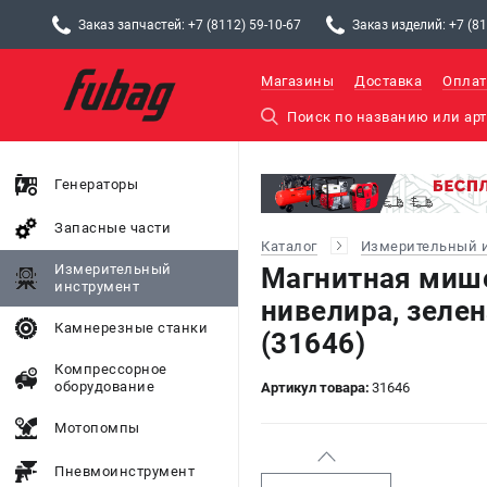
Заказ запчастей: +7 (8112) 59-10-67
Заказ изделий: +7 (81
Магазины
Доставка
Оплат
Генераторы
Запасные части
Каталог
Измерительный 
Измерительный
Магнитная мише
инструмент
нивелира, зелен
Камнерезные станки
(31646)
Компрессорное
оборудование
Артикул товара:
31646
Мотопомпы
Пневмоинструмент