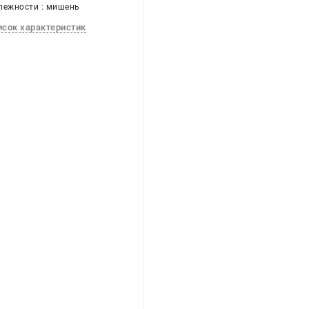
лежности : мишень
исок характеристик