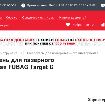
2) 317-60-57
Прием звонков: Пн-Пт: 9:00 - 18:00 Сб: 10:00 - 16:00
а
Сервис
Юридическим лицам
Нашли дешевле?
Избранное
0
инструмент
Аксессуары для измерительного инструмента
нь для лазерного
ая FUBAG Target G
Характе