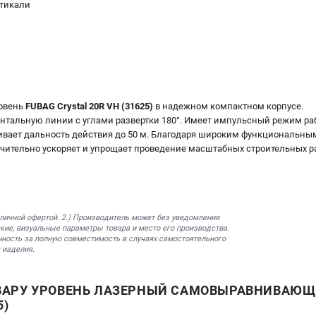
ртикали
овень
FUBAG Crystal 20R VH (31625)
в надежном компактном корпусе.
зонтальную линии с углами развертки 180°. Имеет импульсный режим р
чивает дальность действия до 50 м. Благодаря широким функциональ
ачительно ускоряет и упрощает проведение масштабных строительных р
бличной офертой. 2.) Производитель может без уведомления
кие, визуальные параметры товара и место его производства.
нность за полную совместимость в случаях самостоятельного
 изделия.
ВАРУ УРОВЕНЬ ЛАЗЕРНЫЙ САМОВЫРАВНИВАЮЩ
5)