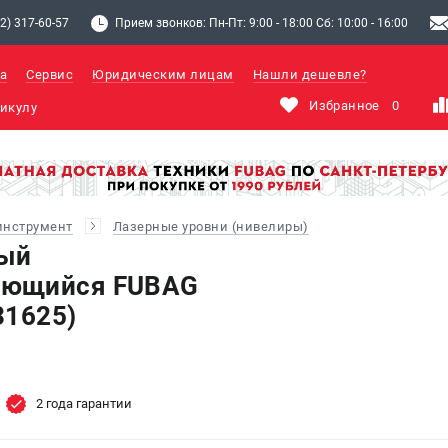
2) 317-60-57
Прием звонков: Пн-Пт: 9:00 - 18:00 Сб: 10:00 - 16:00
а
Сервис
Юридическим лицам
Нашли дешевле?
Избранное
0
инструмент
Лазерные уровни (нивелиры)
ный
ающийся FUBAG
31625)
2 года гарантии