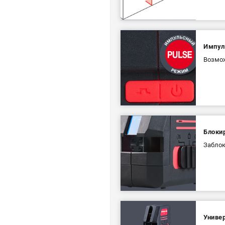
Импул
Возмож
Блоки
Заблок
Униве