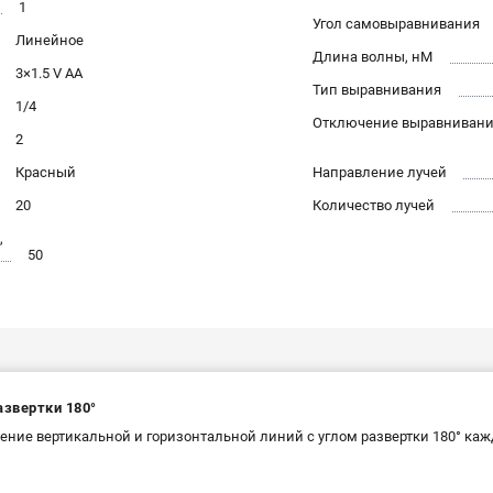
1
Угол самовыравнивания
Линейное
Длина волны, нМ
3×1.5 V AA
Тип выравнивания
1/4
Отключение выравниван
2
Красный
Направление лучей
20
Количество лучей
,
50
азвертки 180°
ение вертикальной и горизонтальной линий с углом развертки 180° каж