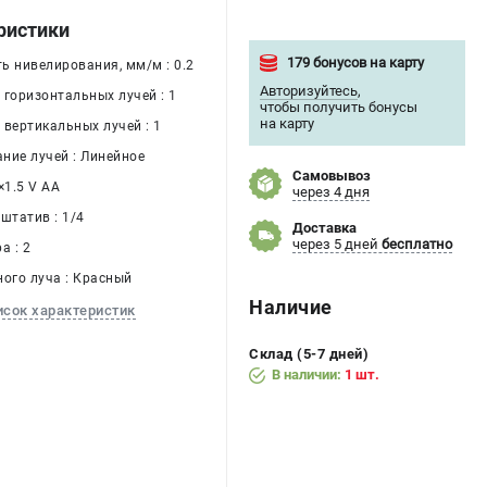
ристики
179 бонусов на карту
ь нивелирования, мм/м : 0.2
Авторизуйтесь
,
 горизонтальных лучей : 1
чтобы получить бонусы
на карту
 вертикальных лучей : 1
ние лучей : Линейное
Самовывоз
×1.5 V AA
через 4 дня
штатив : 1/4
Доставка
через 5 дней
бесплатно
а : 2
ного луча : Красный
Наличие
исок характеристик
Склад (5-7 дней)
В наличии:
1 шт.