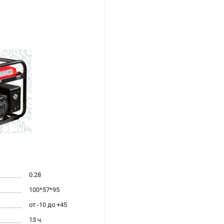
0.28
100*57*95
от -10 до +45
13 ч.