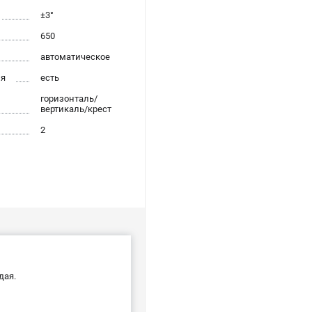
±3°
650
автоматическое
ия
есть
горизонталь/
вертикаль/крест
2
дая.