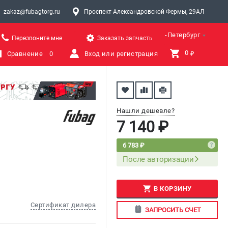
zakaz@fubagtorg.ru
Проспект Александровской Фермы, 29АЛ
Санкт-Петербург
Перезвоните мне
Заказать запчасть
0 
Сравнение
0
Вход или регистрация
₽
Нашли дешевле?
7 140 ₽
6 783 ₽
После авторизации
В КОРЗИНУ
Сертификат дилера
ЗАПРОСИТЬ СЧЕТ