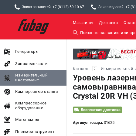
Заказ запчастей: +7 (8112) 59-10-67
Заказ изделий: +7 (81
Магазины
Доставка
Оплат
Генераторы
Запасные части
Каталог
Измерительный 
Измерительный
Уровень лазер
инструмент
самовыравнив
Камнерезные станки
Crystal 20R VH (
Компрессорное
оборудование
Бесплатная доставка
Мотопомпы
Артикул товара:
31625
Пневмоинструмент