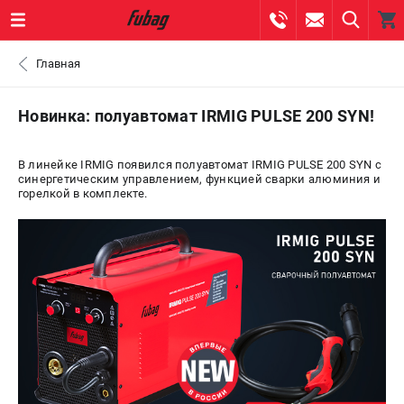
0 
Главная
₽
ПОМОНА
Новинка: полуавтомат IRMIG PULSE 200 SYN!
+7 (800) 550-70-46
- ЗАКАЗ ИЗДЕЛИЙ
В линейке IRMIG появился полуавтомат IRMIG PULSE 200 SYN с
синергетическим управлением, функцией сварки алюминия и
горелкой в комплекте.
+7 (8112) 59-10-67
- ЗАКАЗ ЗАПЧАСТЕЙ
ЗАКАЗАТЬ ЗАПЧАСТЬ
ВХОД ИЛИ РЕГИСТРАЦИЯ
КАТАЛОГ
АКЦИИ