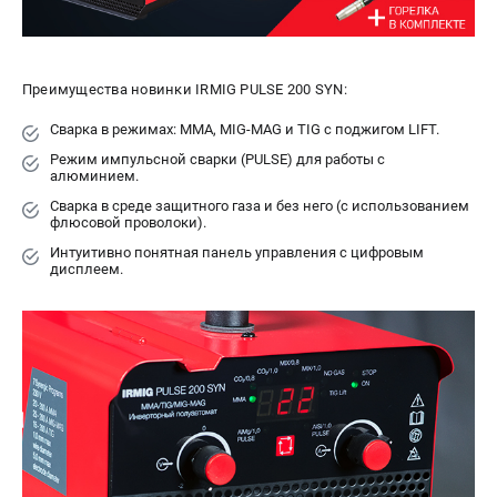
СРАВНЕНИЕ
(
0
)
ИЗБРАННОЕ
(
0
)
Преимущества новинки IRMIG PULSE 200 SYN:
Сварка в режимах: MMA, MIG-MAG и TIG с поджигом LIFT.
МАГАЗИНЫ
Режим импульсной сварки (PULSE) для работы с
алюминием.
СЕРВИС
Сварка в среде защитного газа и без него (с использованием
флюсовой проволоки).
ПОДДЕРЖКА
Интуитивно понятная панель управления с цифровым
дисплеем.
Сервисный центр
ИНФОРМАЦИЯ
Юридическая информация
О бренде
Пользовательское соглашение
Способы оплаты