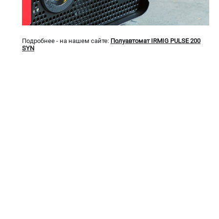
Сварочные аппараты TIG
Сварочные материалы
Подробнее - на нашем сайте:
Полуавтомат IRMIG PULSE 200
SYN
ТЕЛЕФОН (ПОМОНА)
+7 (800) 550-70-46
Информация размещённая на сайте не является публичной
офертой.
проспект Александровской Фермы, 29АЛ
8 (812) 317-60-57
Режим работы колл-центра:
пн-пт - с 9:00 до 18:00
сб - с 10:00 до 16:00
вс - выходной
ЗАКАЗ ЗАПЧАСТЕЙ
+7 (8112) 59-10-67
zakaz@fubagtorg.ru