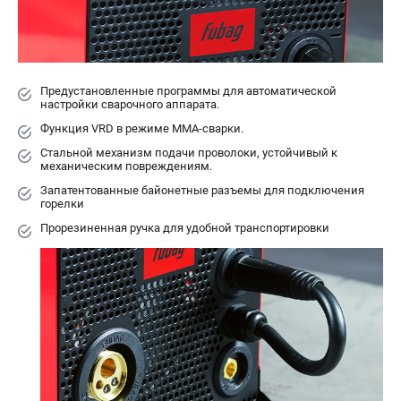
ЭЛЕКТРОСТАНЦИИ
Генераторы бензиновые
Генераторы дизельные
Генераторы инверторные
Предустановленные программы для автоматической
настройки сварочного аппарата.
Генераторы сварочные
Функция VRD в режиме ММА-сварки.
Стальной механизм подачи проволоки, устойчивый к
ПОЛЕЗНЫЕ СТАТЬИ
механическим повреждениям.
Как выбрать краскопульт?
Запатентованные байонетные разъемы для подключения
горелки
Как выбрать мотопомпу?
Прорезиненная ручка для удобной транспортировки
Как выбрать бензопилу?
Как выбрать компрессор?
Как правильно выбрать генератор?
Как выбрать сварочный аппарат?
СВАРОЧНЫЕ АППАРАТЫ
Аппараты контактной сварки
Сварочные полуавтоматы MIG/MAG