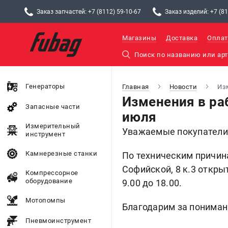
Заказ запчастей: +7 (8112) 59-10-67
Заказ изделий: +7 (81
Магазины
Доставка
Оплат
Генераторы
Главная
Новости
Из
Изменения в раб
Запасные части
июля
Измерительный
Уважаемые покупатели 
инструмент
Камнерезные станки
По техническим причин
Софийской, 8 к.3 открыт
Компрессорное
оборудование
9.00 до 18.00.
Мотопомпы
Благодарим за пониман
Пневмоинструмент