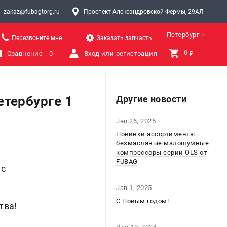
zakaz@fubagtorg.ru
Проспект Александровской Фермы, 29АЛ
Санкт-Петербург
Перезвоните мне
Заказать запчасть
0 
Сравнение
0
Вход или регистрация
₽
етербурге 1
Другие новости
Jan 26, 2025
Новинки ассортимента:
безмасляные малошумные
компрессоры серии OLS от
FUBAG
 с
Jan 1, 2025
С Новым годом!
тва!