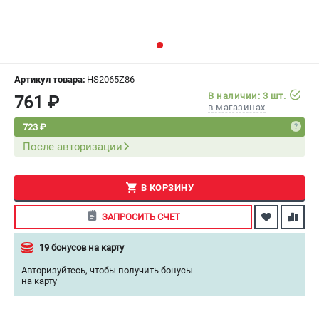
СРАВНЕНИЕ
(
0
)
ИЗБРАННОЕ
(
0
)
Артикул товара:
HS2065Z86
МАГАЗИНЫ
В наличии: 3 шт.
761 ₽
в магазинах
СЕРВИС
723 ₽
После авторизации
ПОДДЕРЖКА
Сервисный центр
В КОРЗИНУ
Как нас найти
ЗАПРОСИТЬ СЧЕТ
ИНФОРМАЦИЯ
19 бонусов на карту
Юридическая информация
Авторизуйтесь
,
чтобы получить бонусы
О бренде
на карту
Пользовательское соглашение
Способы оплаты