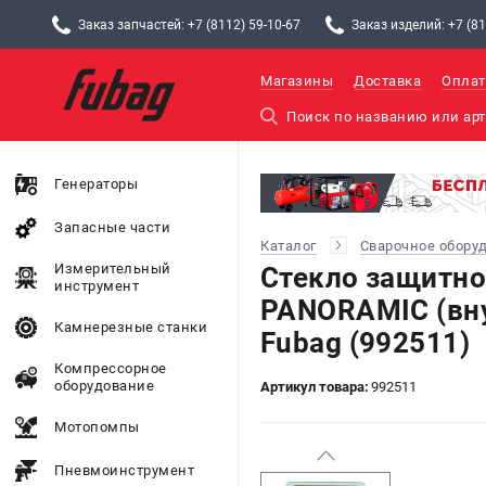
Заказ запчастей: +7 (8112) 59-10-67
Заказ изделий: +7 (81
Магазины
Доставка
Оплат
Генераторы
Запасные части
Каталог
Сварочное обору
Измерительный
Стекло защитно
инструмент
PANORAMIC (вн
Камнерезные станки
Fubag (992511)
Компрессорное
оборудование
Артикул товара:
992511
Мотопомпы
Пневмоинструмент