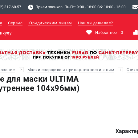
2) 317-60-57
Прием звонков: Пн-Пт: 9:00 - 18:00 Сб: 10:00 - 16:00
а
Сервис
Юридическим лицам
Нашли дешевле?
Избранное
0
дование
Маски сварщика и принадлежности к ним
Стек
е для маски ULTIMA
утреннее 104х96мм)
Характе