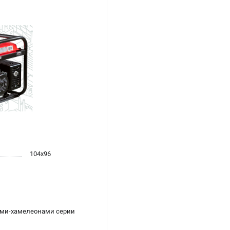
104х96
ами-хамелеонами серии