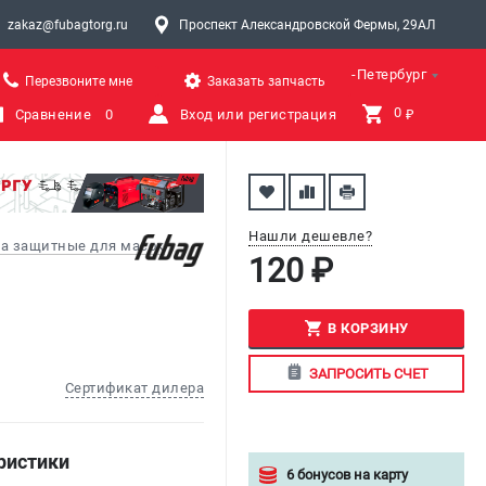
zakaz@fubagtorg.ru
Проспект Александровской Фермы, 29АЛ
Санкт-Петербург
Перезвоните мне
Заказать запчасть
0 
Сравнение
0
Вход или регистрация
₽
Нашли дешевле?
ла защитные для масок
120 ₽
В КОРЗИНУ
ЗАПРОСИТЬ СЧЕТ
Сертификат дилера
ристики
6 бонусов на карту