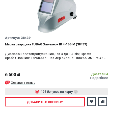
Артикул: 38439
Маска сварщика FUBAG Хамелеон IR 4-13G M (38439)
Диапазон светопропускания,: от 4 до 13 Din; Время
срабатывания: 1/25000 с; Размер экрана: 100x65 мм; Режим
шлифовки: да; Время переключения в светлое состояние:
0.15 - 0.80 с; Время переключения в тёмное состояние:
1/25000 с
6 500
Доставим
c
Подробнее
Оставить отзыв
195 бонусов на карту
?
Авторизуйтесь
ДОБАВИТЬ
В КОРЗИНУ