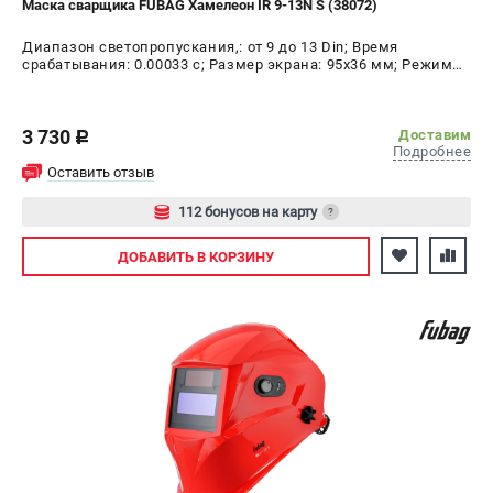
Маска сварщика FUBAG Хамелеон IR 9-13N S (38072)
СРАВНЕНИЕ
(
0
)
Диапазон светопропускания,: от 9 до 13 Din; Время
срабатывания: 0.00033 с; Размер экрана: 95х36 мм; Режим
ИЗБРАННОЕ
(
0
)
шлифовки: да; Время переключения в светлое состояние:
0.15 - 0.80 с; Время переключения в тёмное состояние:
1/25000 с
3 730
МАГАЗИНЫ
Доставим
c
Подробнее
Оставить отзыв
СЕРВИС
112 бонусов на карту
?
ПОДДЕРЖКА
Авторизуйтесь
ДОБАВИТЬ
В КОРЗИНУ
Сервисный центр
ИНФОРМАЦИЯ
Юридическая информация
О бренде
Пользовательское соглашение
Способы оплаты