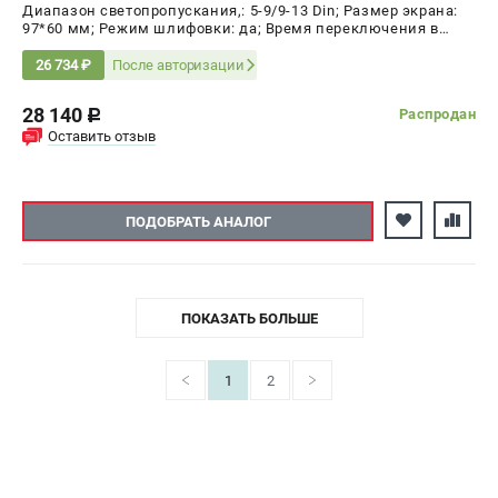
Диапазон светопропускания,: 5-9/9-13 Din; Размер экрана:
97*60 мм; Режим шлифовки: да; Время переключения в
светлое состояние: 0.1 - 1.0 с; Время переключения в тёмное
состояние: 1/20000 с
После авторизации
26 734 ₽
28 140
Распродан
c
Оставить отзыв
ПОДОБРАТЬ АНАЛОГ
ПОКАЗАТЬ БОЛЬШЕ
1
2