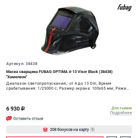
Артикул: 38438
Маска сварщика FUBAG OPTIMA 4-13 Visor Black (38438)
"Хамелеон"
Диапазон светопропускания,: от 4 до 13 Din; Время
срабатывания: 1/25000 с; Размер экрана: 100х65 мм; Режим
шлифовки: да; Время переключения в светлое состояние:
0.25 - 0.80 с; Время переключения в тёмное состояние:
1/25000 с
6 930
Доставим
c
Подробнее
Оставить отзыв
208 бонусов на карту
?