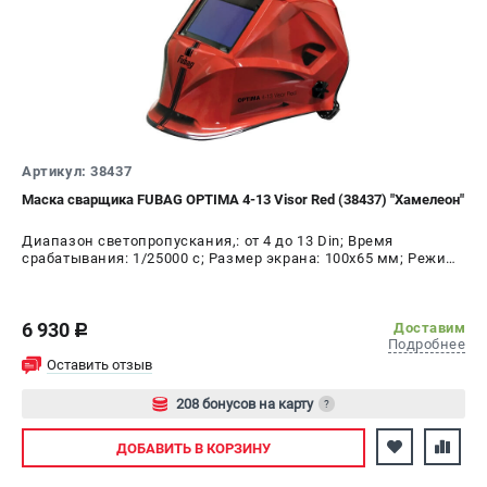
Артикул: 38437
Маска сварщика FUBAG OPTIMA 4-13 Visor Red (38437) "Хамелеон"
Диапазон светопропускания,: от 4 до 13 Din; Время
срабатывания: 1/25000 с; Размер экрана: 100x65 мм; Режим
шлифовки: да; Время переключения в светлое состояние:
0.25 - 0.80 с; Время переключения в тёмное состояние:
1/25000 с
6 930
Доставим
c
Подробнее
Оставить отзыв
208 бонусов на карту
?
Авторизуйтесь
ДОБАВИТЬ
В КОРЗИНУ