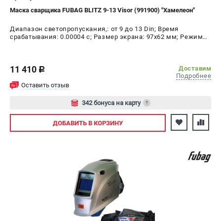
Маска сварщика FUBAG BLITZ 9-13 Visor (991900) "Хамелеон"
Диапазон светопропускания,: от 9 до 13 Din; Время
срабатывания: 0.00004 с; Размер экрана: 97х62 мм; Режим
шлифовки: да; Время переключения в светлое состояние:
0.10 - 1.00 с; Время переключения в тёмное состояние:
1/25000 с
11 410
Доставим
c
Подробнее
Оставить отзыв
342 бонуса на карту
?
Авторизуйтесь
ДОБАВИТЬ
В КОРЗИНУ