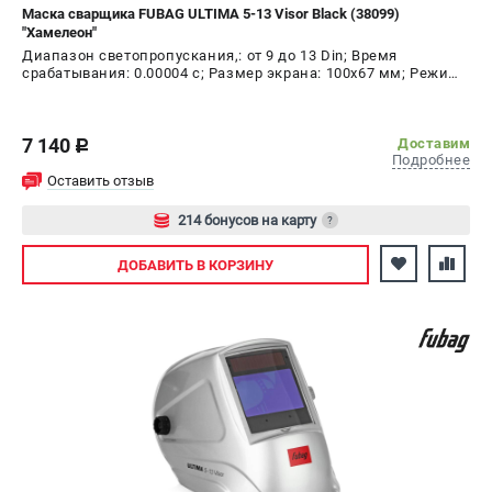
Маска сварщика FUBAG ULTIMA 5-13 Visor Black (38099)
"Хамелеон"
Диапазон светопропускания,: от 9 до 13 Din; Время
срабатывания: 0.00004 с; Размер экрана: 100x67 мм; Режим
шлифовки: да; Время переключения в светлое состояние:
0.15 - 0.80 с; Время переключения в тёмное состояние:
1/25000 с
7 140
Доставим
c
Подробнее
Оставить отзыв
214 бонусов на карту
?
Авторизуйтесь
ДОБАВИТЬ
В КОРЗИНУ