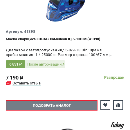
Артикул: 41398
Маска сварщика FUBAG Хамелеон IQ 5-13D M (41398)
Диапазон светопропускания,: 5-8/9-13 Din; Время
срабатывания: 1 / 25000 с; Размер экрана: 100*67 мм;
Режим шлифовки: да; Время переключения в светлое
состояние: 0.15 - 0.8 с; Время переключения в тёмное
После авторизации
6 831 ₽
состояние: 0.00004 с
7 190
Распродан
c
Оставить отзыв
ПОДОБРАТЬ АНАЛОГ