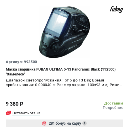
Артикул: 992500
Маска сварщика FUBAG ULTIMA 5-13 Panoramic Black (992500)
"Хамелеон"
Диапазон светопропускания,: от 5 до 13 Din; Время
срабатывания: 0.000040 с; Размер экрана: 100х93 мм; Режим
шлифовки: да; Время переключения в светлое состояние:
0.15 - 0.80 с; Время переключения в тёмное состояние:
1/25000 с
9 380
Доставим
c
Подробнее
Оставить отзыв
281 бонус на карту
?