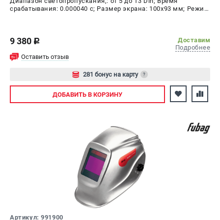
Диапазон светопропускания,: от 5 до 13 Din; Время
срабатывания: 0.000040 с; Размер экрана: 100х93 мм; Режим
шлифовки: да; Время переключения в светлое состояние:
0.15 - 0.80 с; Время переключения в тёмное состояние:
1/25000 с
9 380
Доставим
c
Подробнее
Оставить отзыв
281 бонус на карту
?
Авторизуйтесь
ДОБАВИТЬ
В КОРЗИНУ
Артикул: 991900