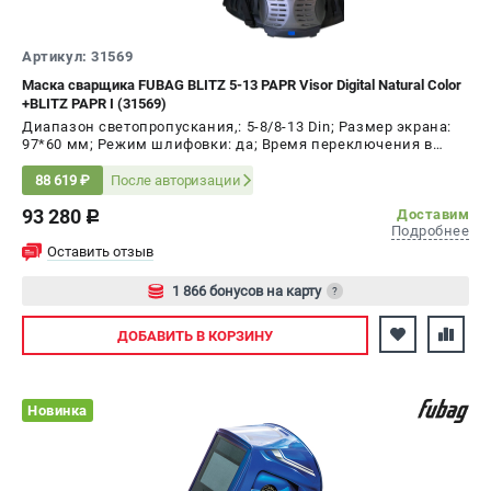
Артикул: 31569
Маска сварщика FUBAG BLITZ 5-13 PAPR Visor Digital Natural Color
+BLITZ PAPR I (31569)
Диапазон светопропускания,: 5-8/8-13 Din; Размер экрана:
97*60 мм; Режим шлифовки: да; Время переключения в
светлое состояние: 0.1 - 1.0 с; Время переключения в тёмное
состояние: 1/20000 с
После авторизации
88 619 ₽
93 280
Доставим
c
Подробнее
Оставить отзыв
1 866 бонусов на карту
?
Авторизуйтесь
ДОБАВИТЬ
В КОРЗИНУ
Новинка