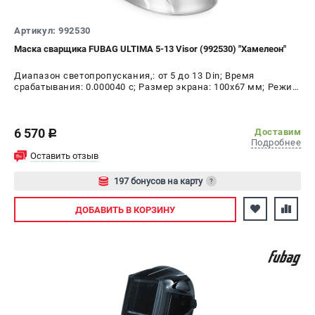
Артикул: 992530
Маска сварщика FUBAG ULTIMA 5-13 Visor (992530) "Хамелеон"
Диапазон светопропускания,: от 5 до 13 Din; Время
срабатывания: 0.000040 с; Размер экрана: 100х67 мм; Режим
шлифовки: да; Время переключения в светлое состояние:
0.15 - 0.80 с; Время переключения в тёмное состояние:
1/25000 с
6 570
Доставим
c
Подробнее
Оставить отзыв
197 бонусов на карту
?
Авторизуйтесь
ДОБАВИТЬ
В КОРЗИНУ