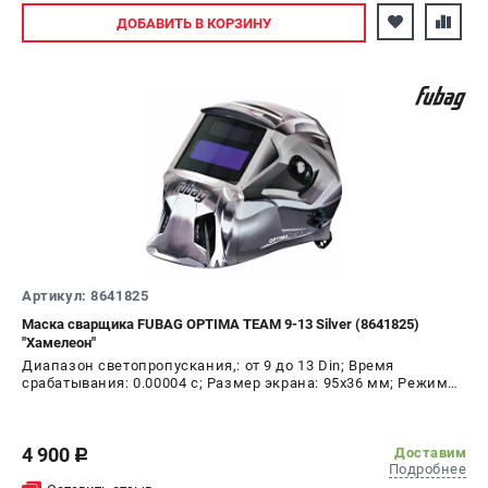
Авторизуйтесь
ДОБАВИТЬ
В КОРЗИНУ
Артикул: 8641825
Маска сварщика FUBAG OPTIMA TEAM 9-13 Silver (8641825)
"Хамелеон"
Диапазон светопропускания,: от 9 до 13 Din; Время
срабатывания: 0.00004 с; Размер экрана: 95х36 мм; Режим
шлифовки: да; Время переключения в светлое состояние:
0.25 - 0.80 с; Время переключения в тёмное состояние:
1/25000 с
4 900
Доставим
c
Подробнее