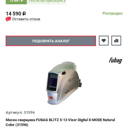
состояние: 1/23000 с
После авторизации
13 861 ₽
14 590
Распродан
c
Оставить отзыв
ПОДОБРАТЬ АНАЛОГ
Артикул: 31596
Маска сварщика FUBAG BLITZ 5-13 Visor Digital X-MODE Natural
Color (31596)