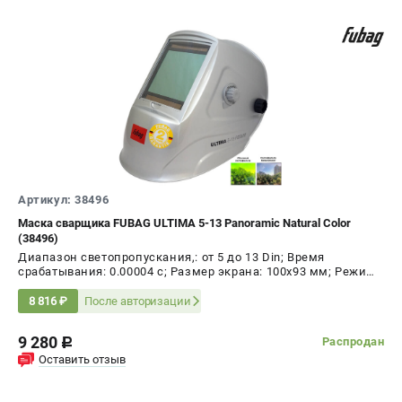
Артикул: 38496
Маска сварщика FUBAG ULTIMA 5-13 Panoramic Natural Color
(38496)
Диапазон светопропускания,: от 5 до 13 Din; Время
срабатывания: 0.00004 с; Размер экрана: 100x93 мм; Режим
шлифовки: да; Время переключения в светлое состояние:
0.15 - 0.80 с; Время переключения в тёмное состояние:
После авторизации
8 816 ₽
1/25000 с
9 280
Распродан
c
Оставить отзыв