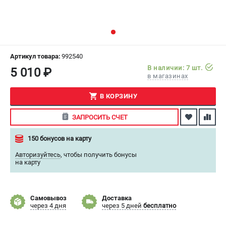
СРАВНЕНИЕ
(
0
)
ИЗБРАННОЕ
(
0
)
Артикул товара:
992540
МАГАЗИНЫ
В наличии: 7 шт.
5 010 ₽
в магазинах
СЕРВИС
В КОРЗИНУ
ПОДДЕРЖКА
ЗАПРОСИТЬ СЧЕТ
Сервисный центр
150 бонусов на карту
Как нас найти
Авторизуйтесь
,
чтобы получить бонусы
на карту
ИНФОРМАЦИЯ
Юридическая информация
О бренде
Самовывоз
Доставка
через 4 дня
через 5 дней
бесплатно
Пользовательское соглашение
Способы оплаты