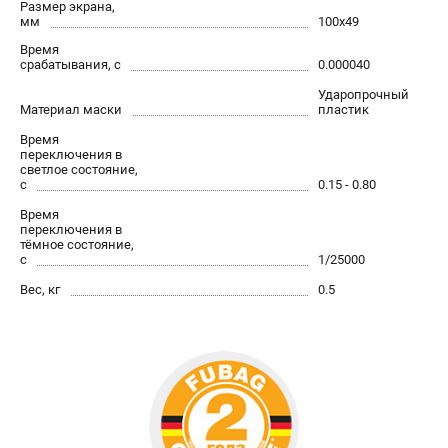
Размер экрана,
мм
100х49
Сварочные полуавтоматы MIG/MAG
Сварочные аппараты TIG
Время
срабатывания, с
0.000040
Сварочные материалы
Ударопрочный
Материал маски
пластик
ТЕЛЕФОН (САНКТ-ПЕТЕРБУРГ)
Время
переключения в
+7 (812) 317-60-57
светлое состояние,
Информация размещённая на сайте не является публичной
с
0.15 - 0.80
офертой.
Время
переключения в
проспект Александровской Фермы, 29АЛ
тёмное состояние,
8 (812) 317-60-57
с
1/25000
Режим работы колл-центра:
пн-пт - с 9:00 до 18:00
Вес, кг
0.5
сб - с 10:00 до 16:00
вс - выходной
ЗАКАЗ ЗАПЧАСТЕЙ
+7 (8112) 59-10-67
zakaz@fubagtorg.ru