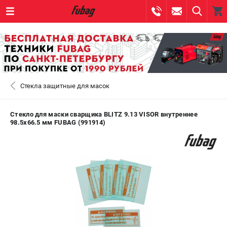
0 
₽
САНКТ-ПЕТЕРБУРГ
Стекла защитные для масок
+7 (812) 317-60-57
- ЗАКАЗ ИЗДЕЛИЙ
+7 (8112) 59-10-67
- ЗАКАЗ ЗАПЧАСТЕЙ
Стекло для маски сварщика BLITZ 9.13 VISOR внутреннее
98.5х66.5 мм FUBAG (991914)
ЗАКАЗАТЬ ЗАПЧАСТЬ
ВХОД ИЛИ РЕГИСТРАЦИЯ
КАТАЛОГ
АКЦИИ