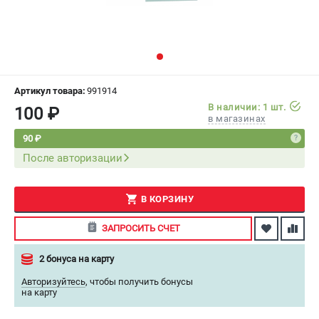
СРАВНЕНИЕ
(
0
)
ИЗБРАННОЕ
(
0
)
МАГАЗИНЫ
Артикул товара:
991914
В наличии: 1 шт.
100 ₽
в магазинах
СЕРВИС
90 ₽
После авторизации
ПОДДЕРЖКА
Сервисный центр
Как нас найти
В КОРЗИНУ
ЗАПРОСИТЬ СЧЕТ
ИНФОРМАЦИЯ
2 бонуса на карту
Юридическая информация
О бренде
Авторизуйтесь
,
чтобы получить бонусы
на карту
Пользовательское соглашение
Способы оплаты