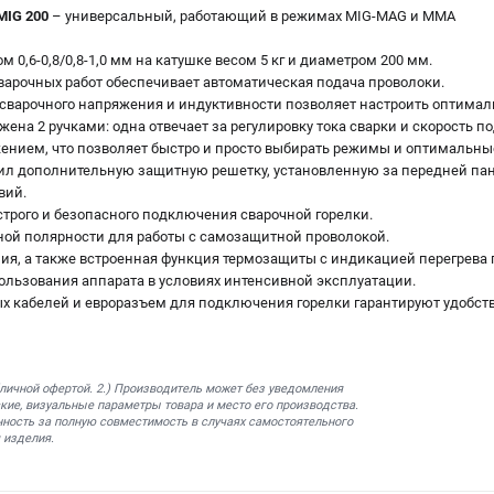
MIG 200
– универсальный, работающий в режимах MIG-MAG и MMA
м 0,6-0,8/0,8-1,0 мм на катушке весом 5 кг и диаметром 200 мм.
варочных работ обеспечивает автоматическая подача проволоки.
, сварочного напряжения и индуктивности позволяет настроить оптима
жена 2 ручками: одна отвечает за регулировку тока сварки и скорость п
нием, что позволяет быстро и просто выбирать режимы и оптимальны
чил дополнительную защитную решетку, установленную за передней па
вий.
трого и безопасного подключения сварочной горелки.
ной полярности для работы с самозащитной проволокой.
ия, а также встроенная функция термозащиты с индикацией перегрева 
ользования аппарата в условиях интенсивной эксплуатации.
х кабелей и евроразъем для подключения горелки гарантируют удобст
бличной офертой. 2.) Производитель может без уведомления
кие, визуальные параметры товара и место его производства.
нность за полную совместимость в случаях самостоятельного
 изделия.