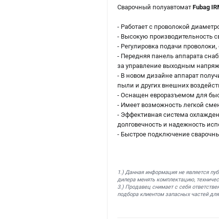
Сварочный полуавтомат
Fubag IR
- Работает с проволокой диаметро
- Высокую производительность с
- Регулировка подачи проволоки
- Передняя панель аппарата снаб
за управление выходным напряже
- В новом дизайне аппарат полу
пыли и других внешних воздейст
- Оснащен евроразъемом для быс
- Имеет возможность легкой сме
- Эффективная система охлажден
долговечность и надежность исп
- Быстрое подключение сварочны
1.) Данная информация не является пу
дилера менять комплектацию, техничес
3.) Продавец снимает с себя ответстве
подбора клиентом запасных частей для