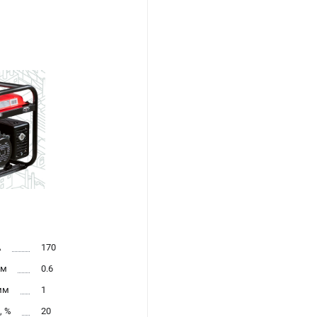
А
170
мм
0.6
мм
1
, %
20