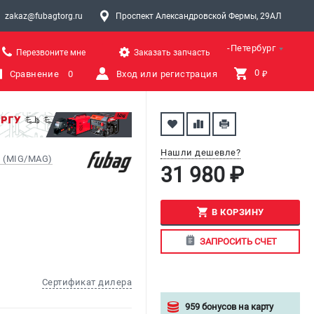
zakaz@fubagtorg.ru
Проспект Александровской Фермы, 29АЛ
Санкт-Петербург
Перезвоните мне
Заказать запчасть
0 
Сравнение
0
Вход или регистрация
₽
Нашли дешевле?
 (MIG/MAG)
31 980 ₽
В КОРЗИНУ
ЗАПРОСИТЬ СЧЕТ
Сертификат дилера
959 бонусов на карту