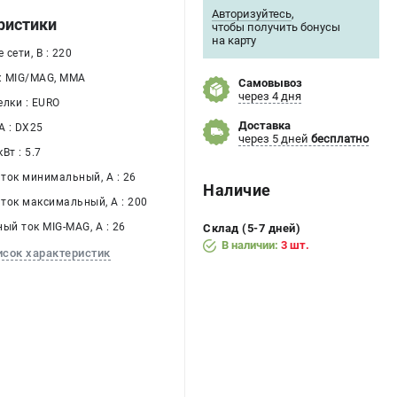
Авторизуйтесь
,
ристики
чтобы получить бонусы
на карту
сети, В : 220
 : MIG/MAG, MMA
Самовывоз
через 4 дня
елки : EURO
Доставка
 : DX25
через 5 дней
бесплатно
Вт : 5.7
ток минимальный, А : 26
Наличие
ток максимальный, А : 200
ый ток MIG-MAG, А : 26
Склад (5-7 дней)
В наличии:
3 шт.
исок характеристик