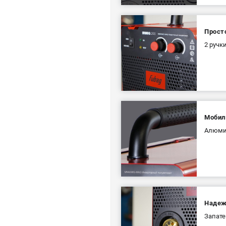
Прост
2 ручк
Мобил
Алюмин
Надеж
Запате