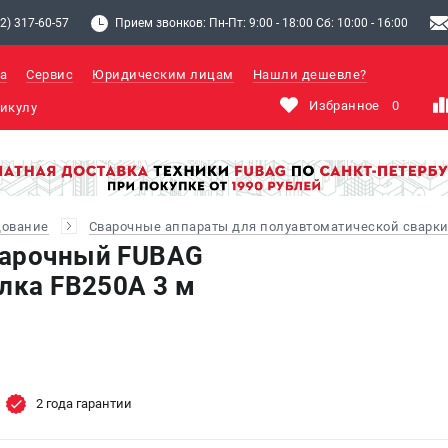
2) 317-60-57
Прием звонков: Пн-Пт: 9:00 - 18:00 Сб: 10:00 - 16:00
а
Сервис
Юридическим лицам
Нашли дешевле?
Избранное
0
дование
Сварочные аппараты для полуавтоматической сварки
варочный FUBAG
елка FB250A 3 м
2 года гарантии