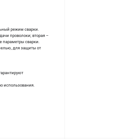
льный режим сварки.
одачи проволоки; вторая –
е параметры сварки.
нелью, для защиты от
гарантируют
во использования.