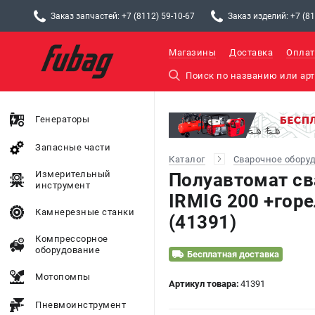
Заказ запчастей: +7 (8112) 59-10-67
Заказ изделий: +7 (81
Магазины
Доставка
Оплат
Генераторы
Запасные части
Каталог
Сварочное обору
Измерительный
Полуавтомат с
инструмент
IRMIG 200 +гор
Камнерезные станки
(41391)
Компрессорное
оборудование
Бесплатная доставка
Мотопомпы
Артикул товара:
41391
Пневмоинструмент