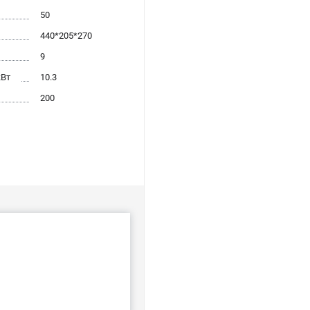
50
440*205*270
9
кВт
10.3
200