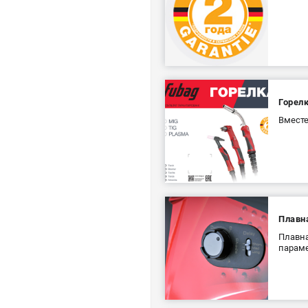
Горелк
Вместе
Плавн
Плавна
парам