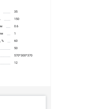
35
А
150
мм
0.6
мм
1
, %
60
50
570*300*370
12