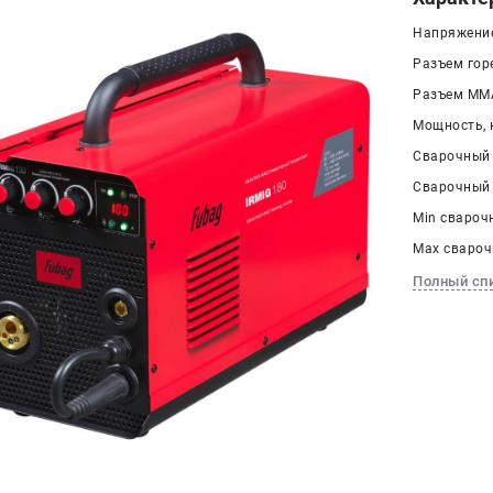
Напряжение 
Разъем гор
Разъем ММА
Мощность, к
Сварочный 
Сварочный 
Min сварочн
Max сварочн
Полный сп