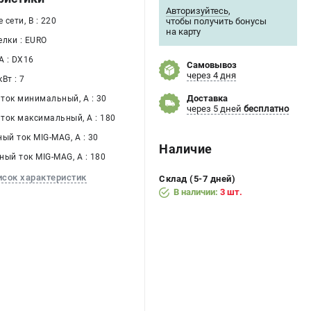
Авторизуйтесь
,
сети, В : 220
чтобы получить бонусы
на карту
елки : EURO
 : DX16
Самовывоз
через 4 дня
Вт : 7
Доставка
ток минимальный, А : 30
через 5 дней
бесплатно
ток максимальный, А : 180
ый ток MIG-MAG, А : 30
Наличие
ый ток MIG-MAG, А : 180
исок характеристик
Склад (5-7 дней)
В наличии:
3 шт.