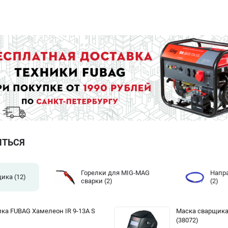
ИТЬСЯ
Горелки для MIG-MAG
Напр
щика
(12)
сварки
(2)
(2)
ка FUBAG Хамелеон IR 9-13A S
Маска сварщика
(38072)