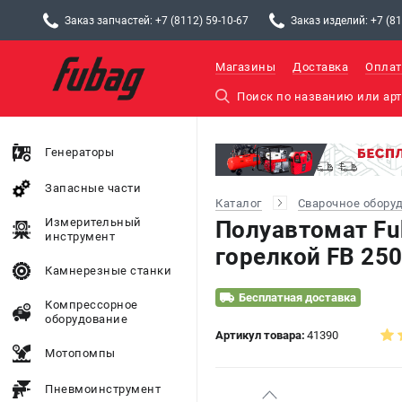
Заказ запчастей: +7 (8112) 59-10-67
Заказ изделий: +7 (81
Магазины
Доставка
Оплат
Генераторы
Запасные части
Каталог
Сварочное обору
Измерительный
Полуавтомат Fu
инструмент
горелкой FB 250
Камнерезные станки
Бесплатная доставка
Компрессорное
оборудование
Артикул товара:
41390
Мотопомпы
Пневмоинструмент