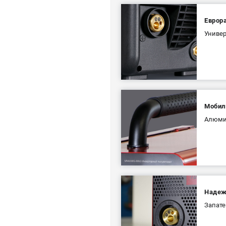
Еврор
Универ
Мобил
Алюмин
Надеж
Запате