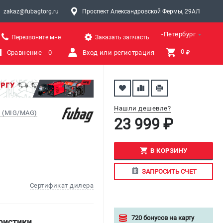
zakaz@fubagtorg.ru
Проспект Александровской Фермы, 29АЛ
Санкт-Петербург
Перезвоните мне
Заказать запчасть
0 
Сравнение
0
Вход или регистрация
₽
Нашли дешевле?
 (MIG/MAG)
23 999 ₽
В КОРЗИНУ
ЗАПРОСИТЬ СЧЕТ
Сертификат дилера
720 бонусов на карту
ристики