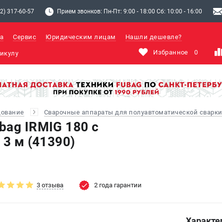
2) 317-60-57
Прием звонков: Пн-Пт: 9:00 - 18:00 Сб: 10:00 - 16:00
а
Сервис
Юридическим лицам
Нашли дешевле?
Избранное
0
дование
Сварочные аппараты для полуавтоматической сварки
bag IRMIG 180 c
 3 м (41390)
3 отзыва
2 года гарантии
Характе