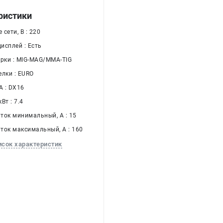
ристики
сети, В : 220
исплей : Есть
арки : MIG-MAG/MMA-TIG
елки : EURO
 : DX16
Вт : 7.4
ток минимальный, А : 15
ток максимальный, А : 160
исок характеристик