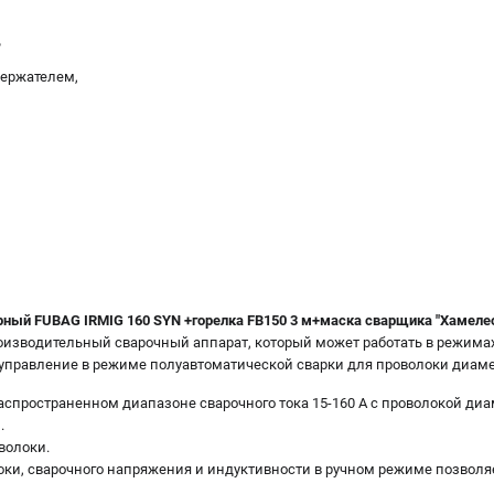
ь
держателем,
ый FUBAG IRMIG 160 SYN +горелка FB150 3 м+маска сварщика "Хамелеон"
оизводительный сварочный аппарат, который может работать в режима
 управление в режиме полуавтоматической сварки для проволоки диамет
аспространенном диапазоне сварочного тока 15-160 А с проволокой диа
.
волоки.
оки, сварочного напряжения и индуктивности в ручном режиме позвол