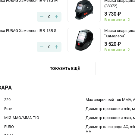
ка FUBAG Хамелеон IR 4-13G M
Маска сварщика
(38072)
3 730 ₽
0
В наличии: 2
ка FUBAG Хамелеон IR 9-13R S
Маска сварщика 
"Хамелеон"
3 520 ₽
0
В наличии: 2
ПОКАЗАТЬ ЕЩЁ
ВАРА
220
Max сварочный ток ММА, 
Есть
Диаметр проволоки min, 
MIG-MAG/MMA-TIG
Диаметр проволоки max, 
EURO
Диаметр электрода AC, mi
мм