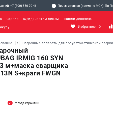
делий: +7 (800) 550-70-46
Прием звонков (время по МСК): Пн-Пт: 
а
Сервис
Юридическим лицам
Нашли дешевле?
Избранное
0
дование
Сварочные аппараты для полуавтоматической сварки
варочный
BAG IRMIG 160 SYN
 3 м+маска сварщика
9-13N S+краги FWGN
2 года гарантии