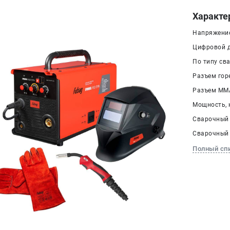
Характе
Напряжение 
Цифровой д
По типу св
Разъем гор
Разъем ММА
Мощность, к
Сварочный 
Сварочный 
Полный сп