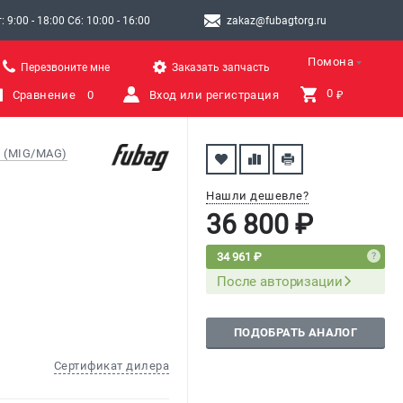
9:00 - 18:00 Сб: 10:00 - 16:00
zakaz@fubagtorg.ru
Помона
Перезвоните мне
Заказать запчасть
0 
Сравнение
0
Вход или регистрация
₽
 (MIG/MAG)
Нашли дешевле?
36 800 ₽
34 961 ₽
После авторизации
ПОДОБРАТЬ АНАЛОГ
Сертификат дилера