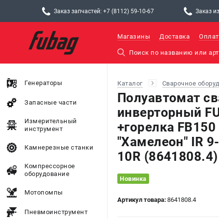
Заказ запчастей: +7 (8112) 59-10-67
Заказ из
Магазины
Доставка
Оплат
Генераторы
Каталог
Сварочное обору
Полуавтомат с
Запасные части
инверторный FU
Измерительный
+горелка FB150
инструмент
"Хамелеон" IR 
Камнерезные станки
10R (8641808.4)
Компрессорное
оборудование
Новинка
Мотопомпы
Артикул товара:
8641808.4
Пневмоинструмент