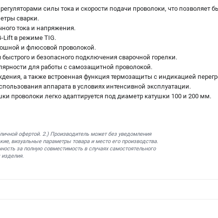
егуляторами силы тока и скорости подачи проволоки, что позволяет б
етры сварки.
ного тока и напряжения.
Lift в режиме TIG.
лошной и флюсовой проволокой.
быстрого и безопасного подключения сварочной горелки.
лярности для работы с самозащитной проволокой.
дения, а также встроенная функция термозащиты с индикацией перегр
спользования аппарата в условиях интенсивной эксплуатации.
ки проволоки легко адаптируется под диаметр катушки 100 и 200 мм.
бличной офертой. 2.) Производитель может без уведомления
кие, визуальные параметры товара и место его производства.
нность за полную совместимость в случаях самостоятельного
 изделия.