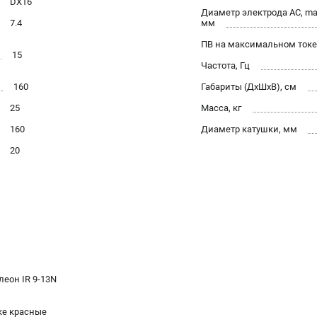
DX16
Диаметр электрода AC, ma
7.4
мм
ПВ на максимальном токе
15
Частота, Гц
160
Габариты (ДхШхВ), см
25
Масса, кг
160
Диаметр катушки, мм
20
еон IR 9-13N
ке красные