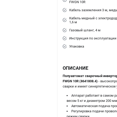
FWGN 10R
Кабель заземления 3 м, мед
Кабель медный с электродо
1,6 м
Газовый шланг, 4 м
Инструкция по эксплуатации
Упаковка
ОПИСАНИЕ
Полуавтомат сварочный инверторн
FWGN 10R (8641808.4)
- высокопр
сварки и имеет синергетическое
Аппарат работает в самом р
весом 5 кг и диаметром 200 мм
Автоматическая подача про
Регулировка подачи провол
режим сварки.