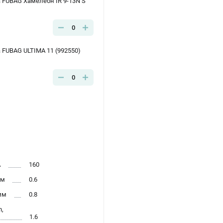
 FUBAG Хамелеон IR 9-13N S
0
FUBAG ULTIMA 11 (992550)
0
А
160
мм
0.6
мм
0.8
n,
1.6