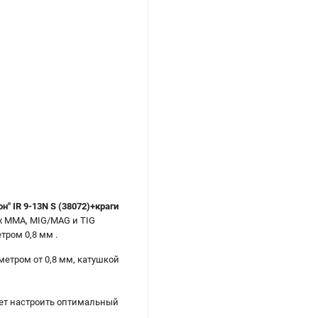
 IR 9-13N S (38072)+краги
х ММА, MIG/MAG и TIG
ром 0,8 мм .
метром от 0,8 мм, катушкой
яет настроить оптимальный