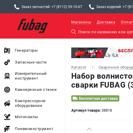
Заказ запчастей: +7 (8112) 59-10-67
Заказ изделий: +7 (81
Магазины
Доставка
Оплат
Генераторы
Запасные части
Каталог
Сварочное обору
Измерительный
Набор волнисто
инструмент
сварки FUBAG (
Камнерезные станки
Бесплатная доставка
Компрессорное
оборудование
Артикул товара:
38818
Мотопомпы
Пневмоинструмент