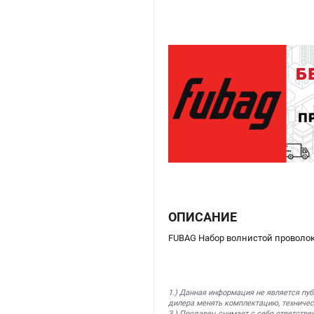
ОПИСАНИЕ
FUBAG Набор волнистой проволоки
1.) Данная информация не является пу
дилера менять комплектацию, техничес
3.) Продавец снимает с себя ответстве