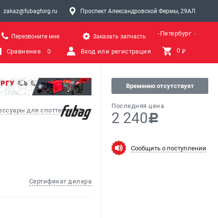
zakaz@fubagtorg.ru
Проспект Александровской Фермы, 29АЛ
Санкт-Петербург
Перезвоните мне
Заказать запчасть
0 
Сравнение
0
Вход или регистрация
₽
Временно отсутствует
Последняя цена
ессуары для споттеров TS
2 240
c
Сообщить о поступлении
Сертификат дилера