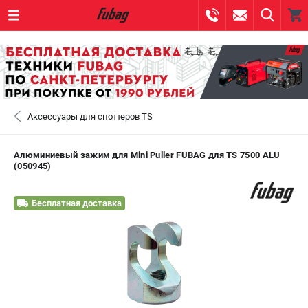
0 
₽
САНКТ-ПЕТЕРБУРГ
Аксессуары для споттеров TS
+7 (812) 317-60-57
- ЗАКАЗ ИЗДЕЛИЙ
+7 (8112) 59-10-67
- ЗАКАЗ ЗАПЧАСТЕЙ
Алюминиевый зажим для Mini Puller FUBAG для TS 7500 ALU
(050945)
ЗАКАЗАТЬ ЗАПЧАСТЬ
Бесплатная доставка
ВХОД ИЛИ РЕГИСТРАЦИЯ
КАТАЛОГ
АКЦИИ