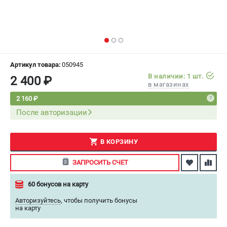
СРАВНЕНИЕ
(
0
)
ИЗБРАННОЕ
(
0
)
МАГАЗИНЫ
Артикул товара:
050945
В наличии: 1 шт.
2 400 ₽
в магазинах
СЕРВИС
2 160 ₽
После авторизации
ПОДДЕРЖКА
Сервисный центр
Как нас найти
В КОРЗИНУ
ЗАПРОСИТЬ СЧЕТ
ИНФОРМАЦИЯ
60 бонусов на карту
Юридическая информация
О бренде
Авторизуйтесь
,
чтобы получить бонусы
на карту
Пользовательское соглашение
Способы оплаты