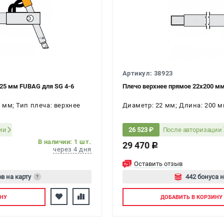
Артикул: 38923
125 мм FUBAG для SG 4-6
Плечо верхнее прямое 22х200 мм
 мм; Тип плеча: верхнее
Диаметр: 22 мм; Длина: 200 м
ии
После авторизации
26 523 ₽
В наличии: 1 шт.
29 470
c
через 4 дня
Оставить отзыв
в на карту
442 бонуса н
?
йтесь
Авторизуйте
НУ
ДОБАВИТЬ
В КОРЗИНУ