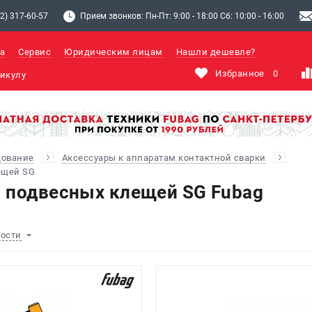
2) 317-60-57
Прием звонков: Пн-Пт: 9:00 - 18:00 Сб: 10:00 - 16:00
а
Сервис
Юридическим лицам
Нашли дешевле?
Избранное
0
дование
Аксессуары к аппаратам контактной сварки
ещей SG
 подвесных клещей SG Fubag
ности