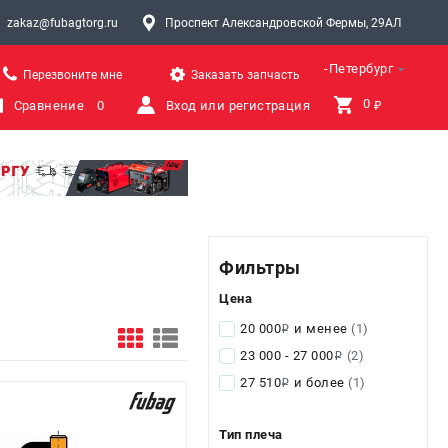
zakaz@fubagtorg.ru
Проспект Александровской Фермы, 29АЛ
Санкт-Петербург
Перезвоните мне
Заказать запчасть
0 
Сравнение
0
Вход или регистрация
₽
Фильтры
Цена
20 000
и менее
(1)
i
23 000 - 27 000
(2)
i
27 510
и более
(1)
i
Тип плеча