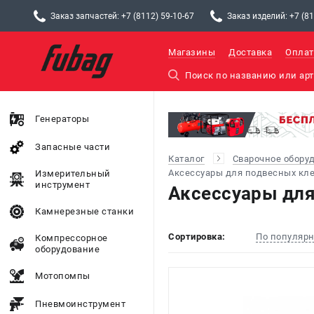
Заказ запчастей: +7 (8112) 59-10-67
Заказ изделий: +7 (81
Магазины
Доставка
Оплат
Генераторы
Запасные части
Каталог
Сварочное обору
Аксессуары для подвесных кл
Измерительный
инструмент
Аксессуары для
Камнерезные станки
Сортировка:
По популяр
Компрессорное
оборудование
Мотопомпы
Пневмоинструмент