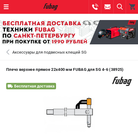
0 
₽
САНКТ-ПЕТЕРБУРГ
Аксессуары для подвесных клещей SG
+7 (812) 317-60-57
- ЗАКАЗ ИЗДЕЛИЙ
+7 (8112) 59-10-67
- ЗАКАЗ ЗАПЧАСТЕЙ
Плечо верхнее прямое 22х400 мм FUBAG для SG 4-6 (38925)
ЗАКАЗАТЬ ЗАПЧАСТЬ
Бесплатная доставка
ВХОД ИЛИ РЕГИСТРАЦИЯ
КАТАЛОГ
АКЦИИ