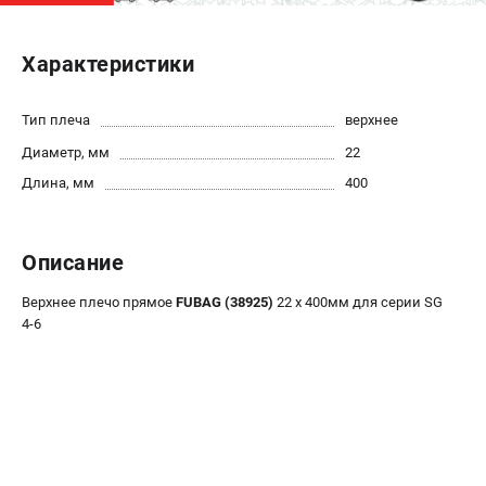
ЭЛЕКТРОСТАНЦИИ
Характеристики
Генераторы бензиновые
Генераторы дизельные
Тип плеча
верхнее
Генераторы инверторные
Диаметр, мм
22
Генераторы сварочные
Длина, мм
400
ПОЛЕЗНЫЕ СТАТЬИ
Как выбрать краскопульт?
Описание
Как выбрать мотопомпу?
Верхнее плечо прямое
FUBAG (38925)
22 х 400мм для серии SG
Как выбрать бензопилу?
4-6
Как выбрать компрессор?
Как правильно выбрать генератор?
Как выбрать сварочный аппарат?
СВАРОЧНЫЕ АППАРАТЫ
Аппараты контактной сварки