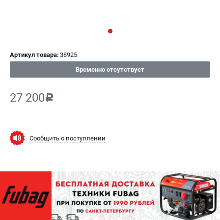
СРАВНЕНИЕ
(
0
)
ИЗБРАННОЕ
(
0
)
Артикул товара:
38925
МАГАЗИНЫ
Временно отсутствует
СЕРВИС
27 200
c
ПОДДЕРЖКА
Сервисный центр
Как нас найти
Сообщить о поступлении
ИНФОРМАЦИЯ
Юридическая информация
О бренде
Пользовательское соглашение
Способы оплаты