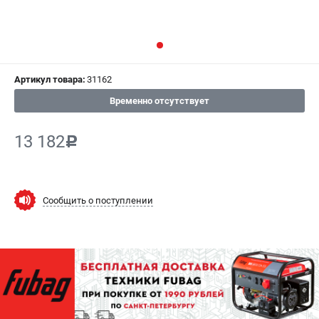
СРАВНЕНИЕ
(
0
)
ИЗБРАННОЕ
(
0
)
Артикул товара:
31162
МАГАЗИНЫ
Временно отсутствует
СЕРВИС
13 182
c
ПОДДЕРЖКА
Сервисный центр
Как нас найти
Сообщить о поступлении
ИНФОРМАЦИЯ
Юридическая информация
О бренде
Пользовательское соглашение
Способы оплаты