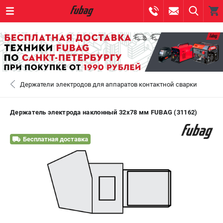
0 
₽
САНКТ-ПЕТЕРБУРГ
Держатели электродов для аппаратов контактной сварки
+7 (812) 317-60-57
- ЗАКАЗ ИЗДЕЛИЙ
+7 (8112) 59-10-67
- ЗАКАЗ ЗАПЧАСТЕЙ
Держатель электрода наклонный 32х78 мм FUBAG (31162)
ЗАКАЗАТЬ ЗАПЧАСТЬ
Бесплатная доставка
ВХОД ИЛИ РЕГИСТРАЦИЯ
КАТАЛОГ
АКЦИИ