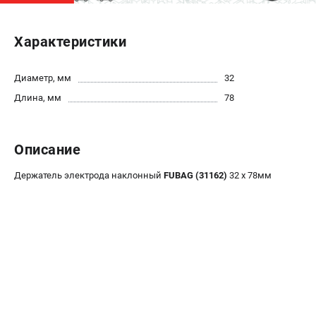
ЭЛЕКТРОСТАНЦИИ
Характеристики
Генераторы бензиновые
Генераторы дизельные
Диаметр, мм
32
Генераторы инверторные
Длина, мм
78
Генераторы сварочные
ПОЛЕЗНЫЕ СТАТЬИ
Описание
Как выбрать краскопульт?
Держатель электрода наклонный
FUBAG (31162)
32 х 78мм
Как выбрать мотопомпу?
Как выбрать бензопилу?
Как выбрать компрессор?
Как правильно выбрать генератор?
Как выбрать сварочный аппарат?
СВАРОЧНЫЕ АППАРАТЫ
Аппараты контактной сварки