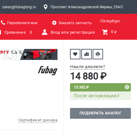
zakaz@fubagtorg.ru
Проспект Александровской Фермы, 29АЛ
Санкт-Петербург
Перезвоните мне
Заказать запчасть
0 
Сравнение
0
Вход или регистрация
₽
Нашли дешевле?
14 880 ₽
13 392 ₽
После авторизации
ПОДОБРАТЬ АНАЛОГ
Сертификат дилера