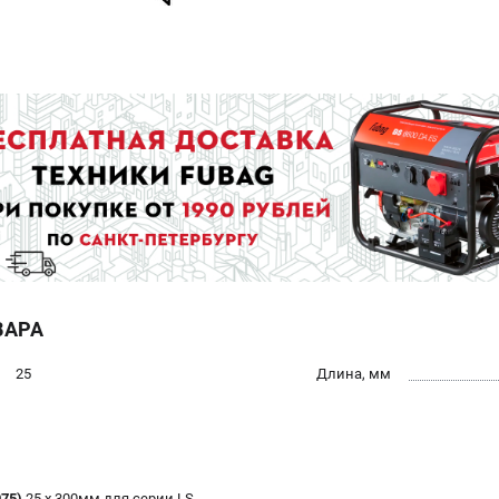
ВАРА
25
Длина, мм
75)
25 х 300мм для серии LS