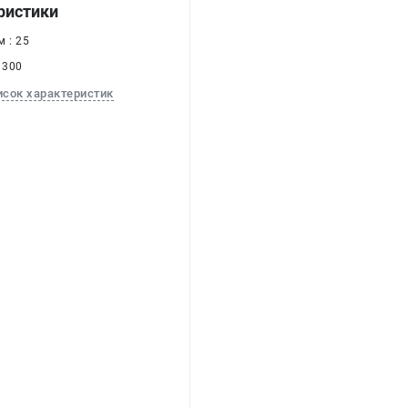
ристики
 : 25
 300
исок характеристик