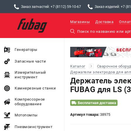
Заказ запчастей: +7 (8112) 59-10-67
Заказ изделий: +7 (81
Магазины
Доставка
Оплат
Генераторы
Запасные части
Каталог
Сварочное обору
Держатели электродов для апп
Измерительный
инструмент
Держатель элек
FUBAG для LS (
Камнерезные станки
Компрессорное
Бесплатная доставка
оборудование
Артикул товара:
38975
Мотопомпы
Пневмоинструмент