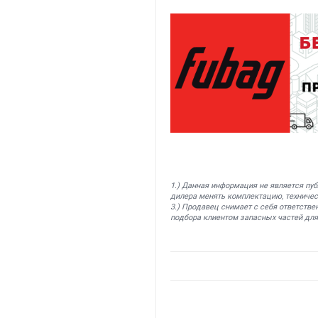
1.) Данная информация не является пу
дилера менять комплектацию, техничес
3.) Продавец снимает с себя ответстве
подбора клиентом запасных частей для