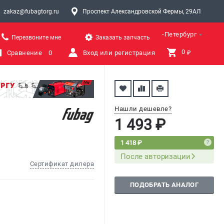
zakaz@fubagtorg.ru
Проспект Александровской Фермы, 29АЛ
Санкт-Петербург
Перезвоните мне
Заказать запчасть
0 
Сравнение
0
Вход или регистрация
₽
Нашли дешевле?
1 493 ₽
1 418 ₽
После авторизации
Сертификат дилера
ПОДОБРАТЬ АНАЛОГ