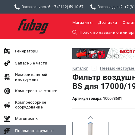
Заказ запчастей: +7 (8112) 59-10-67
Заказ изделий: +7 (81
Магазины
Доставка
Оплат
Генераторы
Запасные части
Каталог
Пневмоинструме
Измерительный
Фильтр воздуш
инструмент
BS для 17000/1
Камнерезные станки
Артикул товара:
100078681
Компрессорное
оборудование
Мотопомпы
Пневмоинструмент